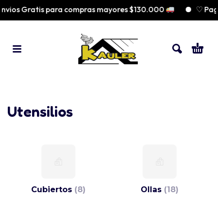
ios Gratis para compras mayores $130.000
♡ Paga 
Utensilios
Cubiertos
(8)
Ollas
(18)