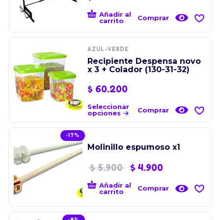
Añadir al
Comprar
carrito
AZUL-VERDE
Recipiente Despensa novo
x 3 + Colador (130-31-32)
$
60.200
Seleccionar
Comprar
opciones
-17%
Molinillo espumoso x1
$
5.900
$
4.900
Añadir al
Comprar
carrito
-8%