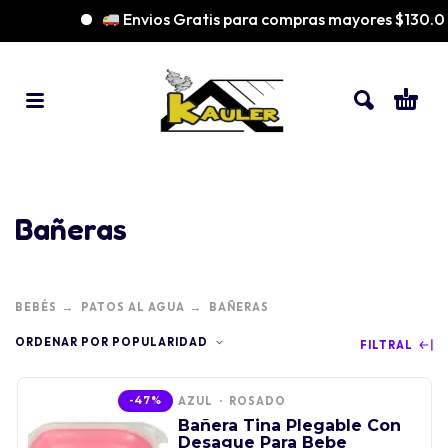
Envios Gratis para compras mayores $130.00
Bañeras
BEBÉS
PATOS AL AGUA
BAÑERAS
ORDENAR POR POPULARIDAD
FILTRAL
-47%
AZUL
ROSADO
Bañera Tina Plegable Con
Desague Para Bebe