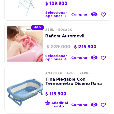
$
109.900
Seleccionar
Comprar
opciones
-10%
AZUL
ROSADO
Bañera Automovil
$
239.000
$
215.900
Seleccionar
Comprar
opciones
AMARILLO
AZUL
VERDE
Tina Plegable Con
Termometro Diseño Rana
$
115.900
Añadir al
Comprar
carrito