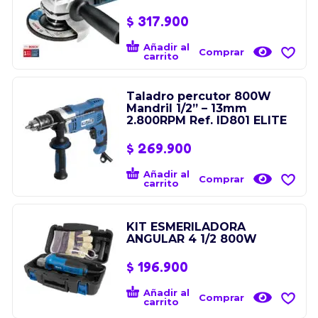
$
317.900
Añadir al
Comprar
carrito
Taladro percutor 800W
Mandril 1/2” – 13mm
2.800RPM Ref. ID801 ELITE
$
269.900
Añadir al
Comprar
carrito
KIT ESMERILADORA
ANGULAR 4 1/2 800W
$
196.900
Añadir al
Comprar
carrito