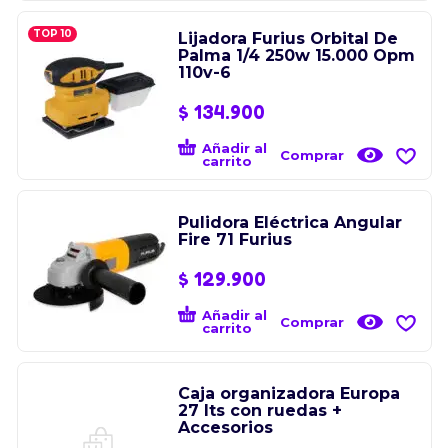
TOP 10
Lijadora Furius Orbital De
Palma 1/4 250w 15.000 Opm
110v-6
$
134.900
Añadir al
Comprar
carrito
Pulidora Eléctrica Angular
Fire 71 Furius
$
129.900
Añadir al
Comprar
carrito
Caja organizadora Europa
27 lts con ruedas +
Accesorios