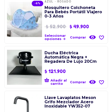
AZUL
ROSADO
-6%
Mosquitero Colchoneta
Para Bebés Portátil Viajero
0-3 Años
$
52.900
$
49.900
Seleccionar
Comprar
opciones
Ducha Eléctrica
Automática Negra +
Regadera De Lujo 20Cm
$
121.900
Añadir al
Comprar
carrito
Llave Lavaplatos Meson
Grifo Mezclador Acero
Inoxidable YW352-07