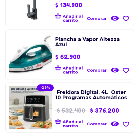
$
134.900
Añadir al
Comprar
carrito
Plancha a Vapor Altezza
Azul
$
62.900
Añadir al
Comprar
carrito
-29%
Freidora Digital, 4L Oster
10 Programas Automáticos
$
532.400
$
376.200
Añadir al
Comprar
carrito