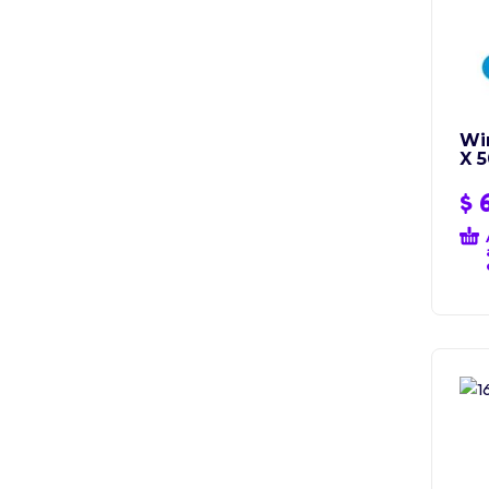
Win
X 5
$
6