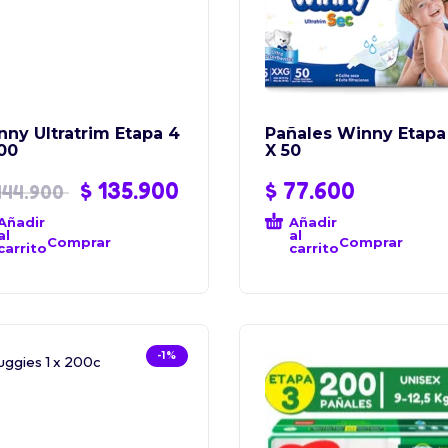
ny Ultratrim Etapa 4
Pañales Winny Etapa
00
X 50
$
135.900
$
77.600
44.900
Añadir
Añadir
al
al
Comprar
Comprar
carrito
carrito
-1%