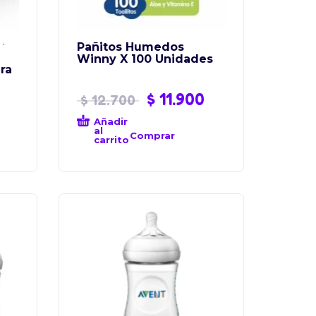
Pañitos Humedos
Winny X 100 Unidades
ara
$
11.900
$
12.700
Añadir
al
Comprar
carrito