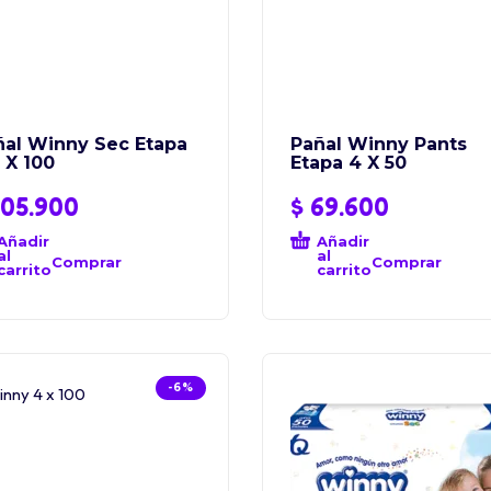
ñal Winny Sec Etapa
Pañal Winny Pants
 X 100
Etapa 4 X 50
05.900
$
69.600
Añadir
Añadir
al
al
Comprar
Comprar
carrito
carrito
-6%