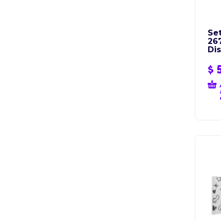
Se
26
Di
$
5