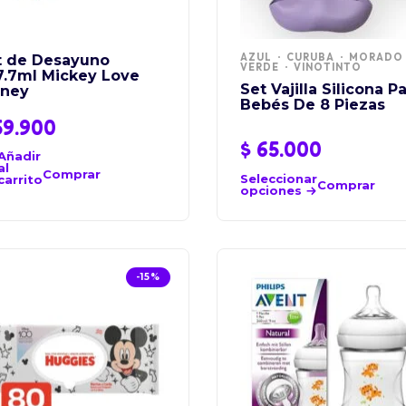
AZUL
CURUBA
MORADO
t de Desayuno
VERDE
VINOTINTO
7.7ml Mickey Love
Set Vajilla Silicona P
sney
Bebés De 8 Piezas
9.900
$
65.000
Añadir
al
Comprar
Seleccionar
carrito
Comprar
opciones
-15%