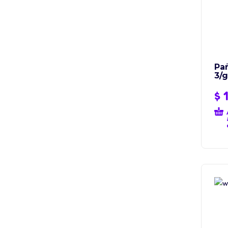
Pa
3/g
$
1