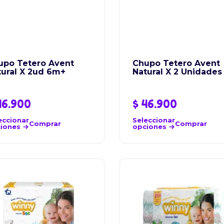
upo Tetero Avent
Chupo Tetero Avent
tural X 2ud 6m+
Natural X 2 Unidades
6.900
$
46.900
eccionar
Seleccionar
Comprar
Comprar
iones
opciones