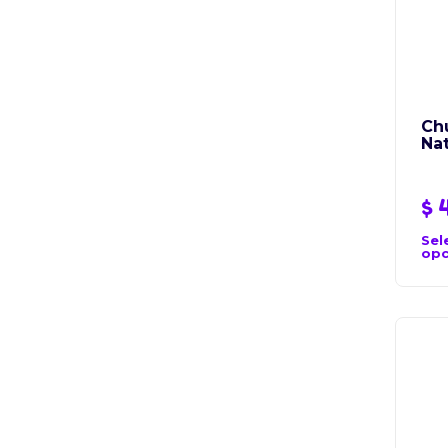
Ch
Na
$
4
Sel
opc