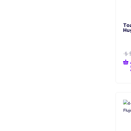
To
Hug
$