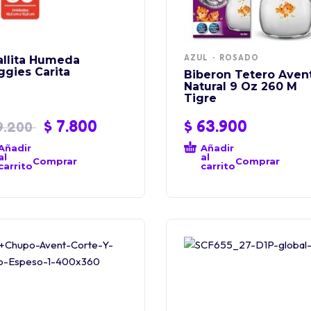
AZUL
ROSADO
allita Humeda
gies Carita
Biberon Tetero Aven
Natural 9 Oz 260 M
Tigre
$
7.800
$
63.900
9.200
Añadir
Añadir
al
al
Comprar
Comprar
carrito
carrito