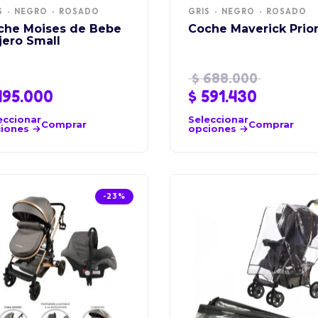
S
NEGRO
ROSADO
GRIS
NEGRO
ROSADO
che Moises de Bebe
Coche Maverick Prior
jero Small
$
688.000
95.000
$
591.430
eccionar
Seleccionar
Comprar
Comprar
iones
opciones
-23%