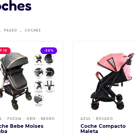
ches
PASEO
COCHES
P 10
-30%
L
FUCSIA
GRIS
NEGRO
AZUL
ROSADO
che Bebe Moises
Coche Compacto
uba
Maleta