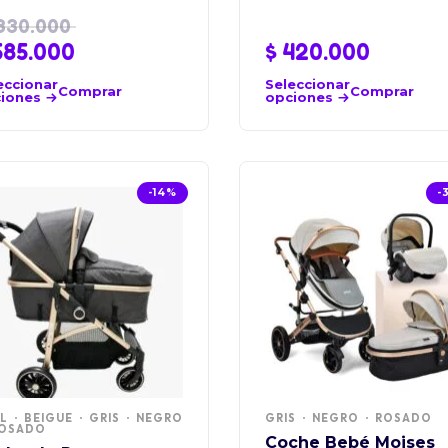
830.000
85.000
$
420.000
eccionar
Seleccionar
Comprar
Comprar
iones
opciones
-14%
-
L
BEIGUE
GRIS
NEGRO
GRIS
NEGRO
ROSADO
OSADO
Coche Bebé Moises