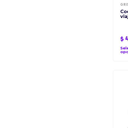
GRI
Co
via
$
4
Sel
opc