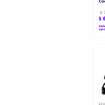
Co
$
$
6
Sel
opc
AZU