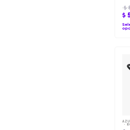
$
$
5
Sel
opc
AZU
R