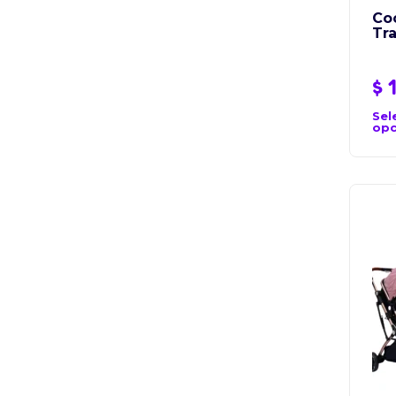
Co
Tr
$
1
Sel
opc