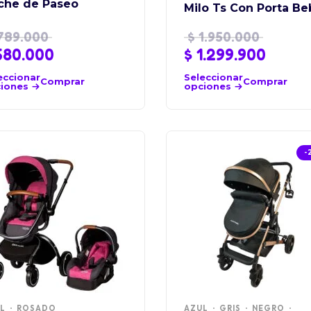
che de Paseo
Milo Ts Con Porta Be
789.000
$
1.950.000
80.000
$
1.299.900
eccionar
Seleccionar
Comprar
Comprar
iones
opciones
-
L
ROSADO
AZUL
GRIS
NEGRO