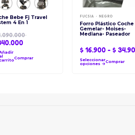
FUCSIA
NEGRO
che Bebe Fj Travel
stem 4 En 1
Forro Plástico Coche
Gemelar- Moises-
Mediana- Paseador
.090.000
40.000
$
16.900
-
$
34.9
Añadir
al
Comprar
Seleccionar
carrito
Comprar
opciones