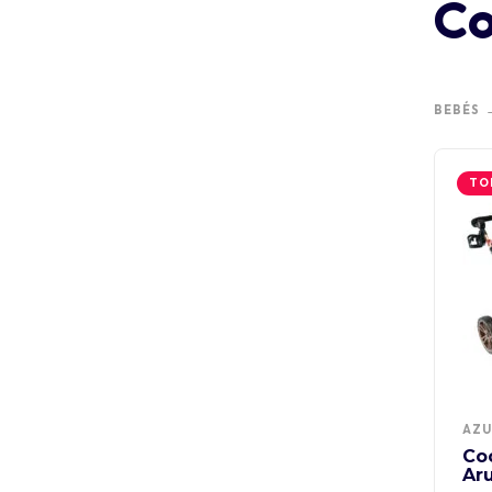
Co
BEBÉS
TO
AZU
Co
Ar