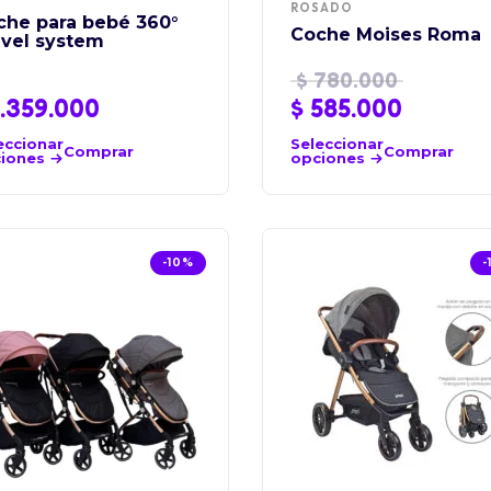
ROSADO
che para bebé 360°
Coche Moises Roma
avel system
$
780.000
.359.000
$
585.000
eccionar
Seleccionar
Comprar
Comprar
iones
opciones
-10%
-