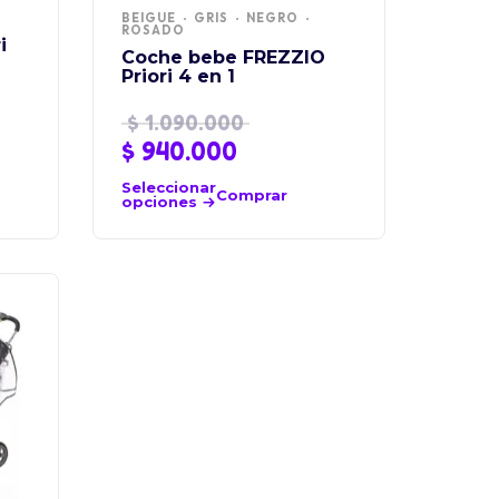
BEIGUE
GRIS
NEGRO
ROSADO
i
Coche bebe FREZZIO
Priori 4 en 1
$
1.090.000
$
940.000
Seleccionar
Comprar
opciones