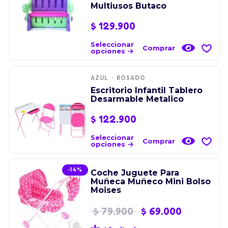
Multiusos Butaco
$
129.900
Seleccionar
Comprar
opciones
AZUL
ROSADO
Escritorio Infantil Tablero
Desarmable Metalico
$
122.900
Seleccionar
Comprar
opciones
-14%
Coche Juguete Para
Muñeca Muñeco Mini Bolso
Moises
$
79.900
$
69.000