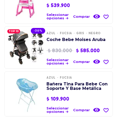
$
539.900
Seleccionar
Comprar
opciones
-30%
TOP 10
AZUL
FUCSIA
GRIS
NEGRO
Coche Bebe Moises Aruba
$
830.000
$
585.000
Seleccionar
Comprar
opciones
AZUL
FUCSIA
Bañera Tina Para Bebe Con
Soporte Y Base Metálica
$
109.900
Seleccionar
Comprar
opciones