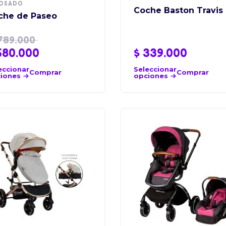
OSADO
Coche Baston Travis
che de Paseo
789.000
80.000
$
339.000
eccionar
Seleccionar
Comprar
Comprar
iones
opciones