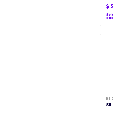
$
2
Sel
opc
BEI
Si