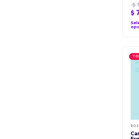
$
1
$
7
Sel
opc
TO
RO
Ca
Er