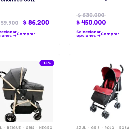
$
630.000
$
86.200
$
450.000
59.900
eccionar
Seleccionar
Comprar
Comprar
iones
opciones
-14%
L
BEIGUE
GRIS
NEGRO
AZUL
GRIS
ROJO
ROS