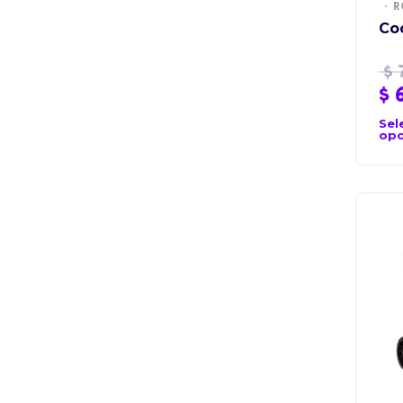
R
Co
$
$
6
Sel
opc