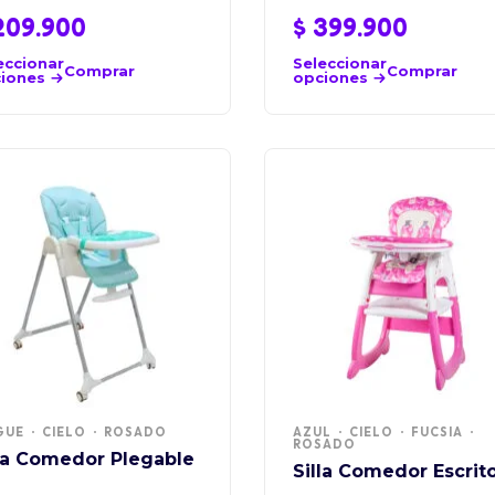
09.900
$
399.900
eccionar
Seleccionar
Comprar
Comprar
iones
opciones
GUE
CIELO
ROSADO
AZUL
CIELO
FUCSIA
ROSADO
lla Comedor Plegable
Silla Comedor Escrito