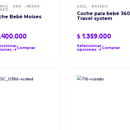
NCO
GRIS
NEGRO
AZUL
ROSADO
SADO
Coche para bebé 360
che Bebé Moises
Travel system
.400.000
$
1.359.000
eccionar
Seleccionar
Comprar
Comprar
iones
opciones