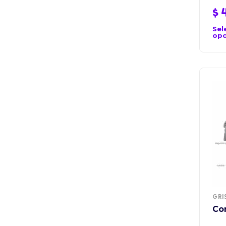
$
4
Sel
opc
GRI
Co