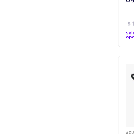
$
1
Sel
opc
AZU