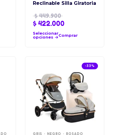
Reclinable Silla Giratoria
$
449.900
$
422.000
Seleccionar
Comprar
opciones
-33%
ADO
GRIS
NEGRO
ROSADO