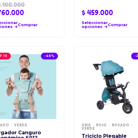
.100.000
60.000
$
459.000
eccionar
Seleccionar
Comprar
Comprar
iones
opciones
P 10
-46%
-
SADO
VERDE
GRIS
ROJO
ROSADO
VERDE
rgador Canguro
Triciclo Plegable
gonómico 6012