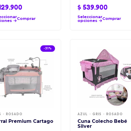
29.900
$
539.900
eccionar
Seleccionar
Comprar
Comprar
iones
opciones
-31%
S
ROSADO
AZUL
GRIS
ROSADO
rral Premium Cartago
Cuna Colecho Bebé
Silver