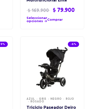
Multifuncional Elite
$
79.900
$
169.900
Seleccionar
Comprar
opciones
29%
-6%
AZUL
GRIS
NEGRO
ROJO
ROSADO
Triciclo Paseador Deiro