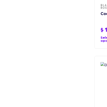
BLA
RO
Co
$
1
Sel
opc