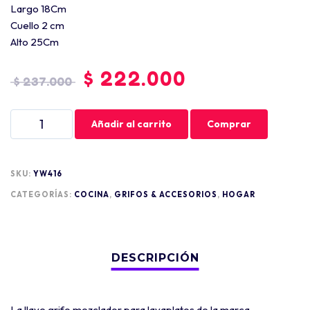
Largo 18Cm
Cuello 2 cm
Alto 25Cm
$
222.000
$
237.000
Añadir al carrito
Comprar
SKU:
YW416
CATEGORÍAS:
COCINA
,
GRIFOS & ACCESORIOS
,
HOGAR
La llave grifo mezclador para lavaplatos de la marca