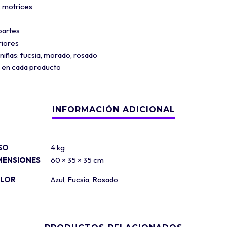
s motrices
 partes
riores
 niñas: fucsia, morado, rosado
n en cada producto
SO
4 kg
MENSIONES
60 × 35 × 35 cm
LOR
Azul
,
Fucsia
,
Rosado