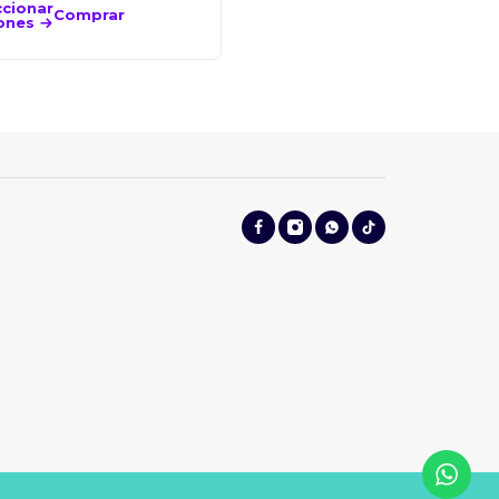
Comprar
ccionar
carrito
Comprar
ones