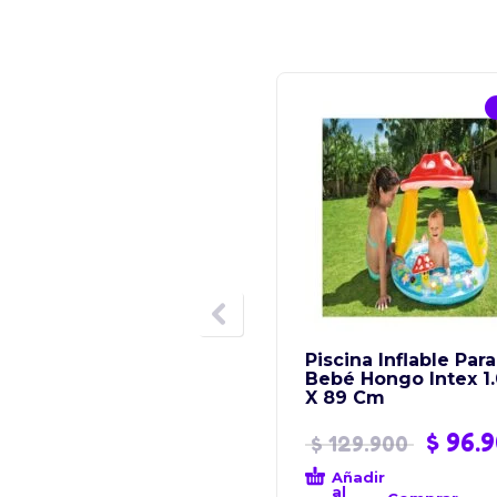
Piscina Inflable Para
Bebé Hongo Intex 1
X 89 Cm
$
96.9
$
129.900
Añadir
al