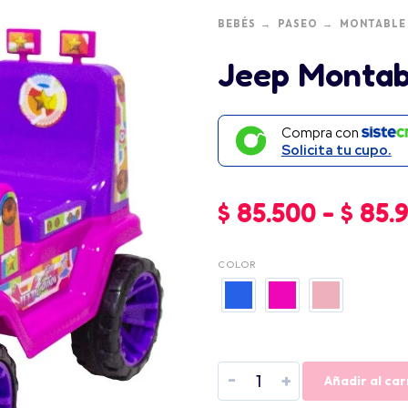
BEBÉS
PASEO
MONTABLE
Jeep Montabl
Compra con
Solicita tu cupo.
$
85.500
-
$
85.
COLOR
-
+
Añadir al car