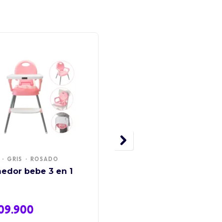
-1
GRIS
ROSADO
Coche Juguete Para
Muñeca Muñeco Mini
edor bebe 3 en 1
Bolso Moises
$
69.000
$
79.900
09.900
Añadir
al