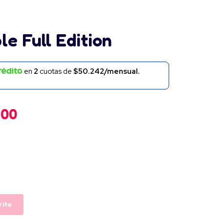
e Full Edition
en
2
cuotas de
$50.242/mensual.
900
rito