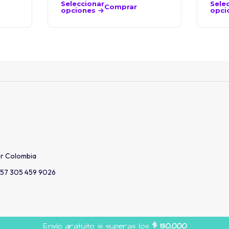
Seleccionar
Sele
Comprar
opciones
opci
er Colombia
57 305 459 9026
Envío gratuito si superas los
$
130.000