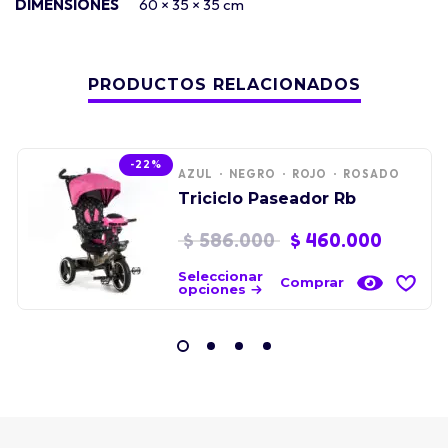
DIMENSIONES
60 × 35 × 35 cm
PRODUCTOS RELACIONADOS
-22%
AZUL
NEGRO
ROJO
ROSADO
Triciclo Paseador Rb
$
586.000
$
460.000
Seleccionar
Comprar
opciones