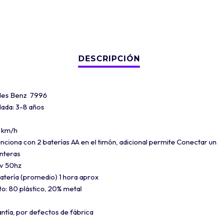
des Benz 7996
da: 3-8 años
4 km/h
nciona con 2 baterías AA en el timón, adicional permite Conectar un
anteras
v 50hz
atería (promedio) 1 hora aprox
o: 80 plástico, 20% metal
ntía, por defectos de fábrica