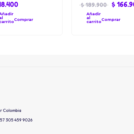
8.400
$
166.9
$
189.900
Añadir
Añadir
al
al
Comprar
Comprar
carrito
carrito
er Colombia
57 305 459 9026