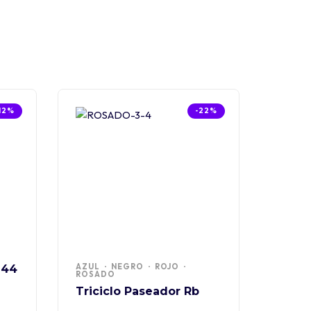
12%
-22%
AZUL
NEGRO
ROJO
244
ROSADO
Triciclo Paseador Rb