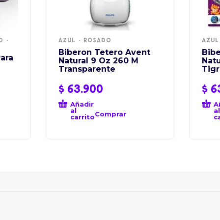
O
AZUL
ROSADO
AZUL
Biberon Tetero Avent
Bib
Para
Natural 9 Oz 260 M
Natu
Transparente
Tig
$
63.900
$
6
Añadir
A
al
al
Comprar
carrito
c