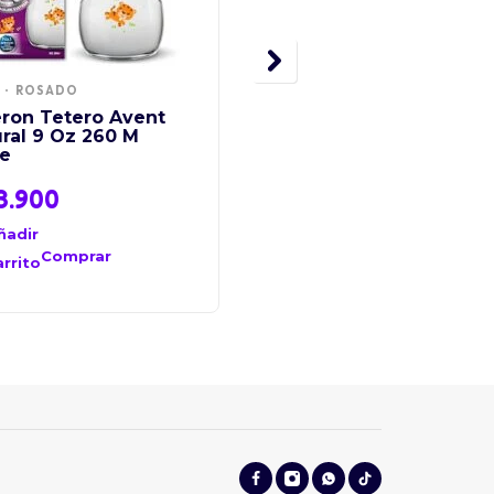
ROSADO
Alimento Lacteo Klim
Clásica x 2400 Gr
eron Tetero Avent
ral 9 Oz 260 M
re
3.900
$
109.90
$
114.900
ñadir
Añadir
al
Comprar
Comprar
arrito
carrito