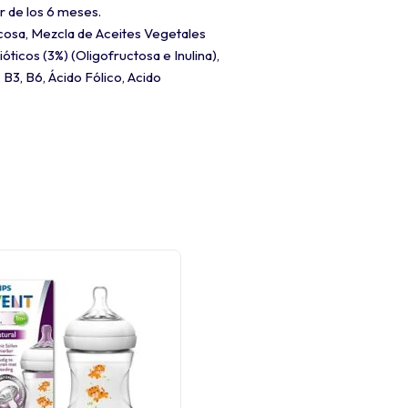
r de los 6 meses.
ucosa, Mezcla de Aceites Vegetales
óticos (3%) (Oligofructosa e Inulina),
 B3, B6, Ácido Fólico, Acido
-