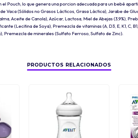
n el Pouch, lo que genera una porcion adecuada para un bebé aparti
de Vaca (Sólidos no Grasos Lácticos, Grasa Láctica), Jarabe de Gl
alma, Aceite de Canola), Azúcar, Lactosa, Miel de Abejas (3,9%), Prebi
cante (Lecitina de Soya), Premezcla de vitaminas (A, D3, E, K1, C, B1,
a), Premezcla de minerales (Sulfato Ferroso, Sulfato de Zinc).
PRODUCTOS RELACIONADOS