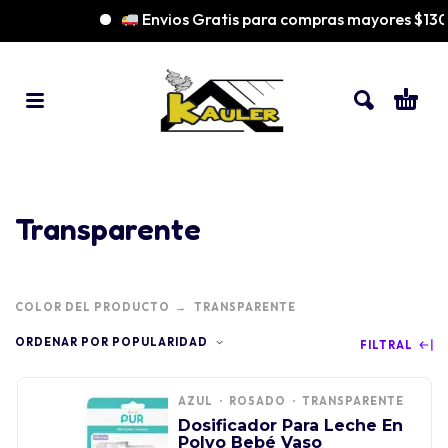
Envios Gratis para compras mayores $13
Transparente
COLOR DEL PRODUCTO
TRANSPARENTE
ORDENAR POR POPULARIDAD
FILTRAL
AZUL
ROSADO
TRANSPARENTE
Dosificador Para Leche En
Polvo Bebé Vaso