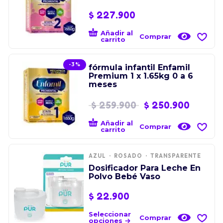
$
227.900
Añadir al
Comprar
carrito
-3%
fórmula infantil Enfamil
Premium 1 x 1.65kg 0 a 6
meses
$
259.900
$
250.900
Añadir al
Comprar
carrito
AZUL
ROSADO
TRANSPARENTE
Dosificador Para Leche En
Polvo Bebé Vaso
$
22.900
Seleccionar
Comprar
opciones