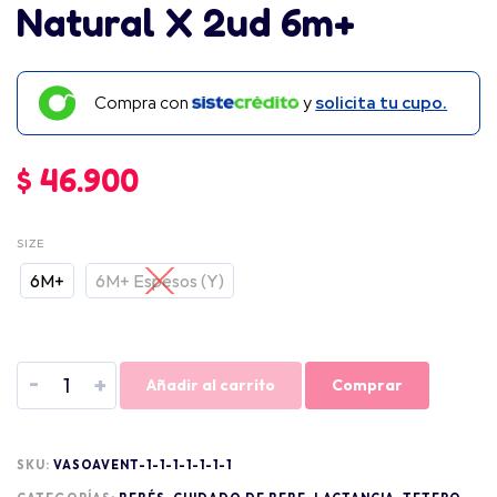
Natural X 2ud 6m+
Compra con
y
solicita tu cupo.
$
46.900
SIZE
6M+
6M+ Espesos (Y)
-
+
Añadir al carrito
Comprar
SKU:
VASOAVENT-1-1-1-1-1-1-1