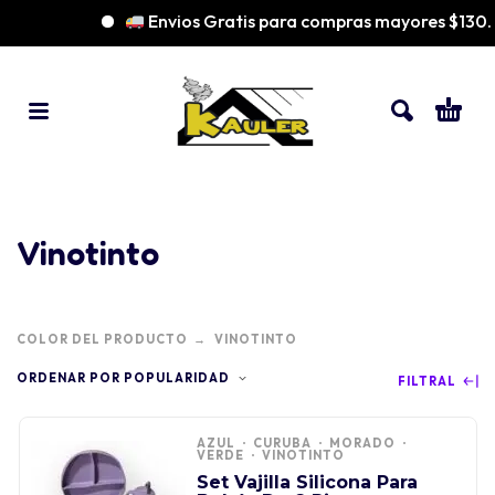
Envios Gratis para compras mayores $130
Vinotinto
COLOR DEL PRODUCTO
VINOTINTO
ORDENAR POR POPULARIDAD
FILTRAL
AZUL
CURUBA
MORADO
VERDE
VINOTINTO
Set Vajilla Silicona Para