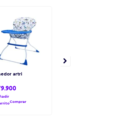
AZUL
GRIS
ROSADO
edor artri
Elefante Peluche
Abrazador Bebe
9.900
$
69.900
ñadir
Comprar
Seleccionar
arrito
Comprar
opciones