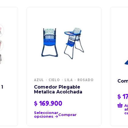
AZUL
CIELO
LILA
ROSADO
Com
 1
Comedor Plegable
Metalica Acolchada
$
17
$
169.900
A
al
Seleccionar
c
Comprar
opciones