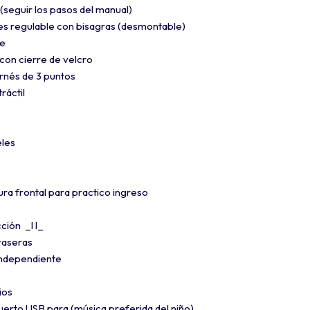
seguir los pasos del manual)
es regulable con bisagras (desmontable)
le
 con cierre de velcro
rnés de 3 puntos
ráctil
eles
ra frontal para practico ingreso
ción _l l_
traseras
independiente
ios
puerto USB para (música preferida del niño)