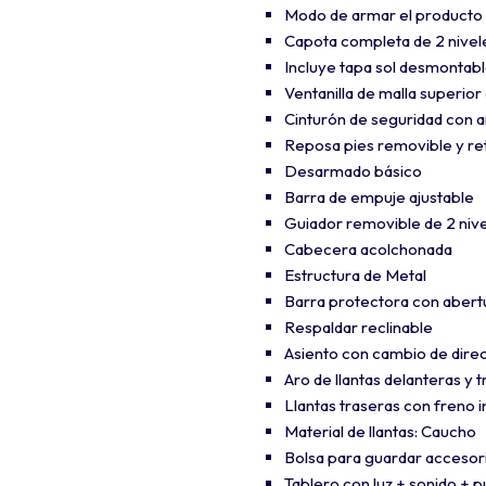
Modo de armar el producto (
Capota completa de 2 nivel
Incluye tapa sol desmontab
Ventanilla de malla superior
Cinturón de seguridad con a
Reposa pies removible y ret
Desarmado básico
Barra de empuje ajustable
Guiador removible de 2 niv
Cabecera acolchonada
Estructura de Metal
Barra protectora con abertu
Respaldar reclinable
Asiento con cambio de direc
Aro de llantas delanteras y 
Llantas traseras con freno 
Material de llantas: Caucho
Bolsa para guardar accesor
Tablero con luz + sonido + 