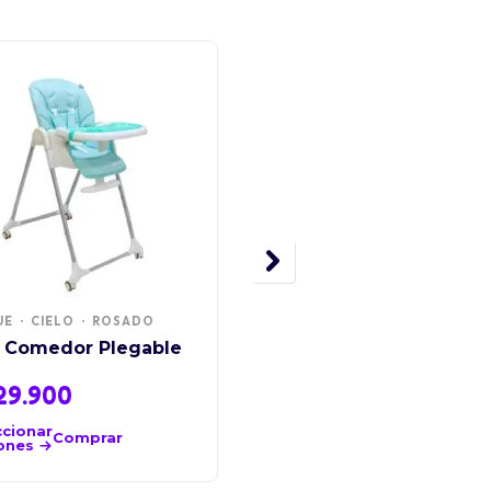
TOP 10
UE
CIELO
ROSADO
AZUL
GRIS
NEGRO
a Comedor Plegable
Coche Paseador Park
29.900
$
430.000
ccionar
Seleccionar
Comprar
Comprar
ones
opciones