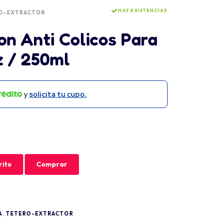
HAY EXISTENCIAS
O-EXTRACTOR
on Anti Colicos Para
z / 250ml
y
solicita tu cupo.
rito
Comprar
A
,
TETERO-EXTRACTOR