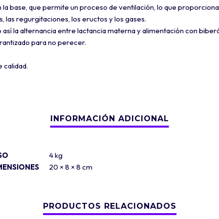
n la base, que permite un proceso de ventilación, lo que proporciona
os, las regurgitaciones, los eructos y los gases.
o así la alternancia entre lactancia materna y alimentación con biber
arantizado para no perecer.
 calidad.
SO
4 kg
MENSIONES
20 × 8 × 8 cm
PRODUCTOS RELACIONADOS