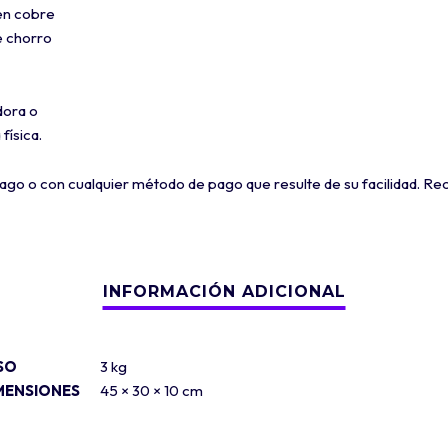
 en cobre
e chorro
dora o
física.
go o con cualquier método de pago que resulte de su facilidad. R
SO
3 kg
MENSIONES
45 × 30 × 10 cm