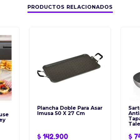
PRODUCTOS RELACIONADOS
Plancha Doble Para Asar
Sart
Imusa 50 X 27 Cm
Ant
use
Tap
ey
Tal
$
142.900
$
7