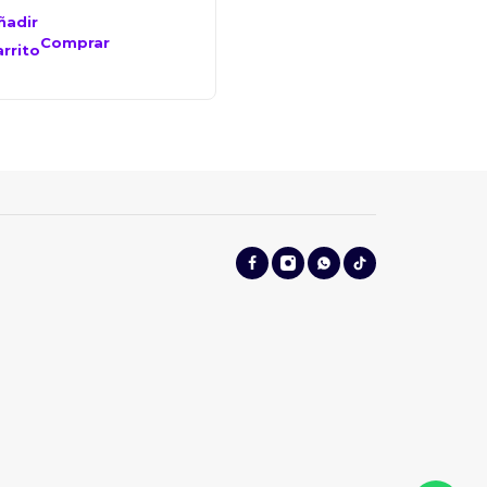
ñadir
Añadir
al
Comprar
Comprar
arrito
carrito