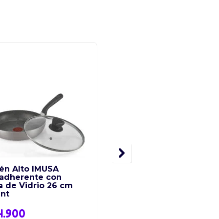
én Alto IMUSA
Bascula Digital Kalley
iadherente con
Peso Maximo 150 Kg
a de Vidrio 26 cm
Superficie Vidrio
ent
4.900
$
56.900