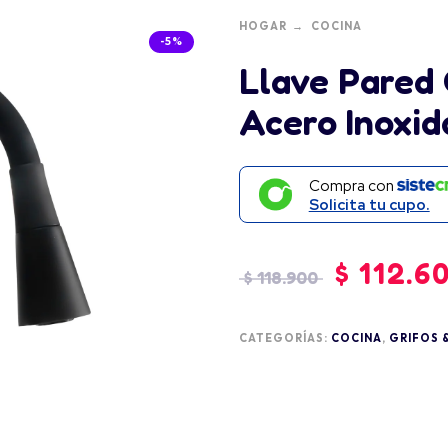
HOGAR
COCINA
-5%
Llave Pared 
Acero Inoxid
Compra con
Solicita tu cupo.
$
112.6
$
118.900
CATEGORÍAS:
COCINA
,
GRIFOS 