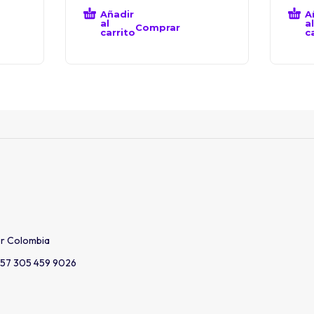
Añadir
A
al
al
Comprar
carrito
c
er Colombia
57 305 459 9026