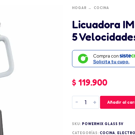
HOGAR
COCINA
Licuadora I
5 Velocidade
Compra con
Solicita tu cupo.
$
119.900
-
+
Añadir al car
SKU:
POWERMIX GLASS 5V
CATEGORÍAS:
COCINA
,
ELECTR