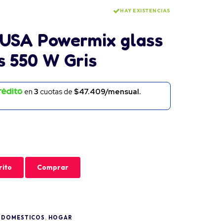
HAY EXISTENCIAS
MUSA Powermix glass
s 550 W Gris
en
3
cuotas de
$47.409/mensual.
rito
Comprar
ODOMESTICOS
,
HOGAR