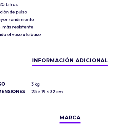
25 Litros
ción de pulso
ayor rendimiento
, más resistente
do el vaso a la base
SO
3 kg
MENSIONES
25 × 19 × 32 cm