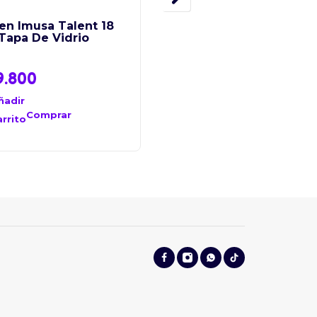
en Imusa Talent 18
Licuadora IMUSA Infin
Tapa De Vidrio
Force 10V Negro Vaso
Vidrio
9.800
$
179.000
ñadir
Añadir
al
Comprar
Comprar
arrito
carrito