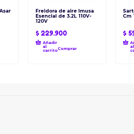
Asar
Freidora de aire Imusa
Sart
Esencial de 3.2L 110V-
Cm 
120V
$
229.900
$
5
Añadir
A
al
al
Comprar
carrito
c