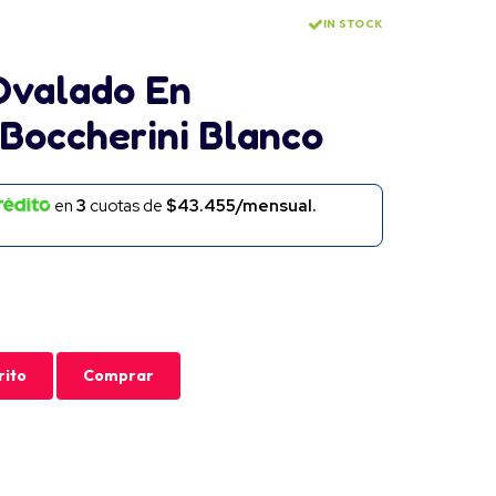
IN STOCK
Ovalado En
Boccherini Blanco
en
3
cuotas de
$43.455/mensual.
rito
Comprar