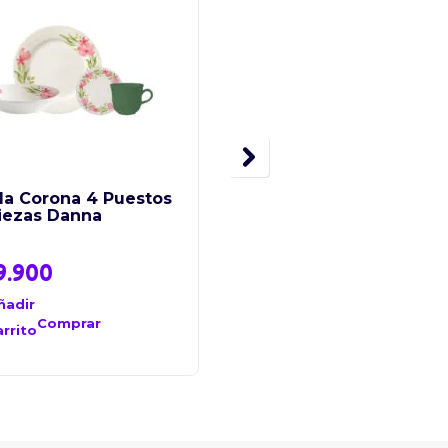
lla Corona 4 Puestos
Vajilla Corona 4 Puest
Piezas Danna
16 Piezas Alice
9.900
$
89.000
ñadir
Añadir
al
Comprar
Comprar
arrito
carrito