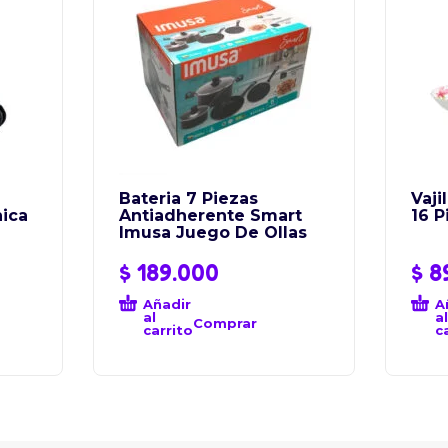
Bateria 7 Piezas
Vaji
ica
Antiadherente Smart
16 
Imusa Juego De Ollas
$
189.000
$
8
Añadir
A
al
al
Comprar
carrito
c