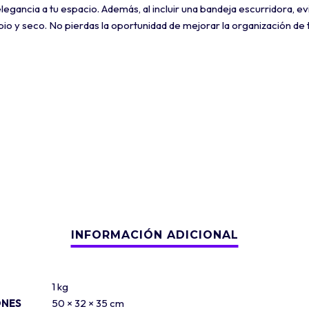
egancia a tu espacio. Además, al incluir una bandeja escurridora, ev
o y seco. No pierdas la oportunidad de mejorar la organización de t
1 kg
ONES
50 × 32 × 35 cm