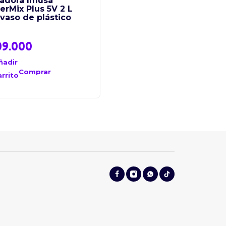
uadora Imusa
Sarten Imusa Anti
rMix Plus 5V 2 L
Adherentes Smart 30
vaso de plástico
CM
09.000
$
52.900
ñadir
Añadir
al
Comprar
Comprar
arrito
carrito