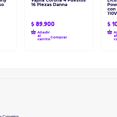
iny
Vajilla Corona 4 Puestos
Lic
so
16 Piezas Danna
Powe
con 
110V
$
89.900
$
1
Añadir
A
al
al
Comprar
carrito
c
er Colombia