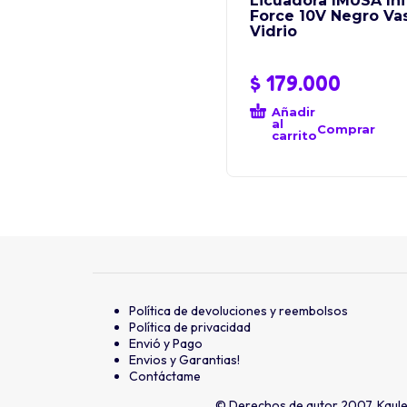
Licuadora IMUSA Inf
Force 10V Negro Va
Vidrio
$
179.000
Añadir
al
Comprar
carrito
Política de devoluciones y reembolsos
Política de privacidad
Envió y Pago
Envios y Garantias!
Contáctame
© Derechos de autor 2007, Kaul