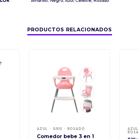
LOR
Amarillo
,
Negro
,
Azul
,
Celeste
,
Rosado
PRODUCTOS RELACIONADOS
AZUL
GRIS
ROSADO
AZUL
ROS
Comedor bebe 3 en 1