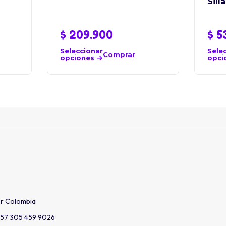
Sill
$
209.900
$
5
Seleccionar
Sele
Comprar
opciones
opci
er Colombia
57 305 459 9026