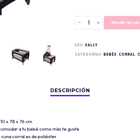
-
+
Añadir al car
SKU:
SALLY
CATEGORÍAS:
BEBÉS
,
CORRAL
,
10 x 78 x 76 cm
acomodar a tu bebé como más te guste
a cuna corral es de poliéster