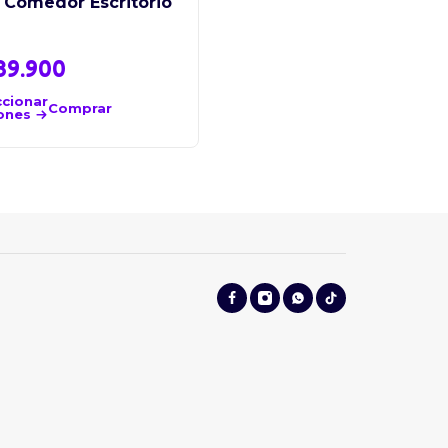
a Comedor Escritorio
Disney
$
59.900
39.900
Añadir
al
Comprar
ccionar
carrito
Comprar
ones