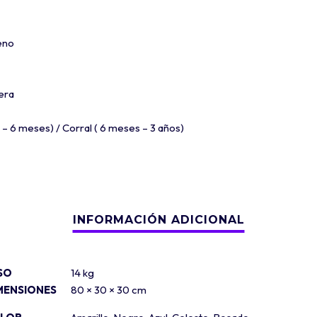
eno
era
– 6 meses) / Corral ( 6 meses – 3 años)
SO
14 kg
MENSIONES
80 × 30 × 30 cm