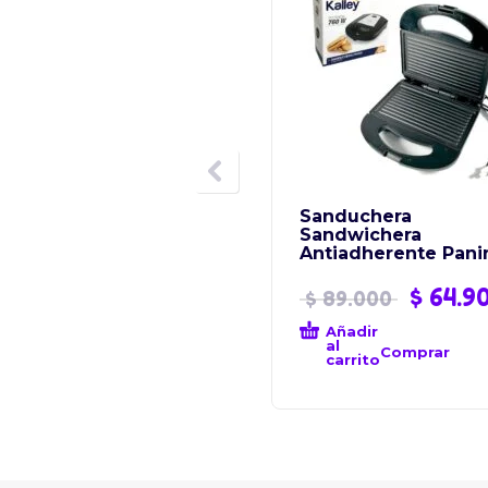
Sanduchera
Sandwichera
Antiadherente Pani
$
64.9
$
89.000
Añadir
al
Comprar
carrito