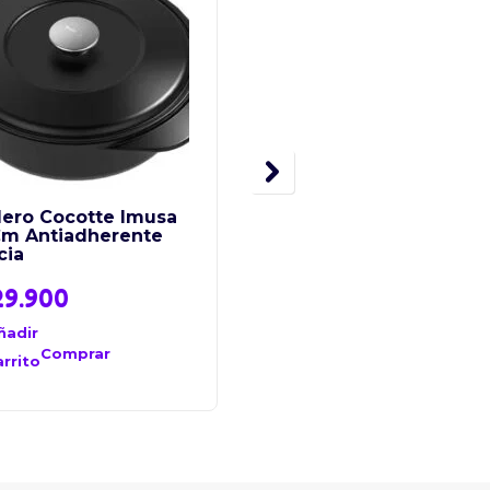
dero Cocotte Imusa
Sarten Imusa Talent 1
Cm Antiadherente
Cm Tapa De Vidrio
cia
29.900
$
59.800
ñadir
Añadir
al
Comprar
Comprar
arrito
carrito