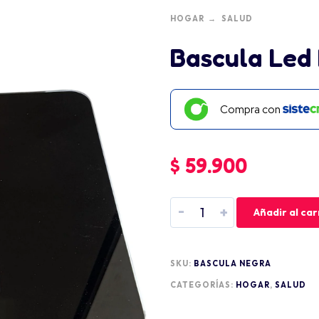
HOGAR
SALUD
Bascula Led 
Compra con
$
59.900
-
+
Añadir al car
SKU:
BASCULA NEGRA
CATEGORÍAS:
HOGAR
,
SALUD