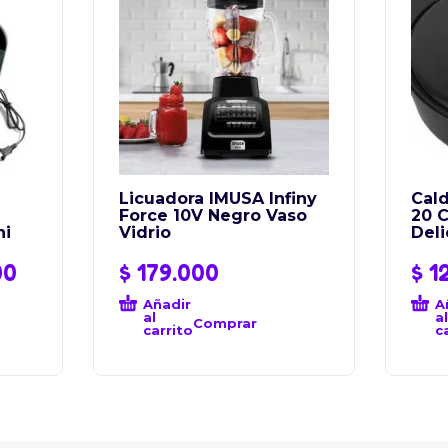
Licuadora IMUSA Infiny
Cal
Force 10V Negro Vaso
20 
ni
Vidrio
Deli
00
$
179.000
$
1
Añadir
A
al
al
Comprar
carrito
c