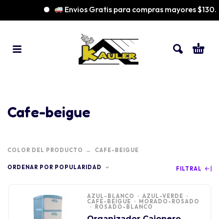
Envios Gratis para compras mayores $130
Cafe-beigue
COLOR DEL PRODUCTO
CAFE-BEIGUE
ORDENAR POR POPULARIDAD
FILTRAL
AZUL-BLANCO
AZUL-VERDE
CAFE-BEIGUE
MORADO-ROSADO
ROSADO-BLANCO
Organizador Cajonero