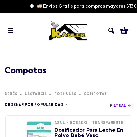
Envios Gratis para compras mayores $13
Compotas
BEBÉS
LACTANCIA
FORMULAS
COMPOTAS
ORDENAR POR POPULARIDAD
FILTRAL
AZUL
ROSADO
TRANSPARENTE
Dosificador Para Leche En
Polvo Bebé Vaso