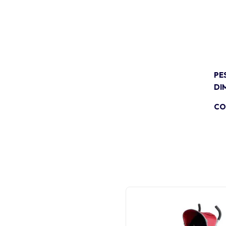
PE
DI
CO