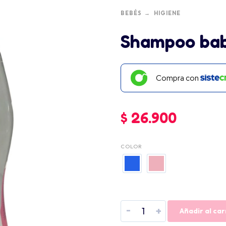
BEBÉS
HIGIENE
Shampoo bab
Compra con
$
26.900
COLOR
-
+
Añadir al car