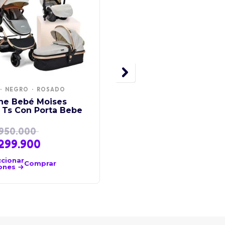
NEGRO
ROSADO
AZUL
ROSADO
he Bebé Moises
Coche para bebé 360°
 Ts Con Porta Bebe
Travel system
950.000
299.900
$
1.359.000
ccionar
Seleccionar
Comprar
Comprar
ones
opciones