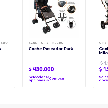
SADO
AZUL
GRIS
NEGRO
GRIS
s
Coche Paseador Park
Coc
Milo
$
1.
$
430.000
$
1.
Seleccionar
Sele
Comprar
opciones
opci