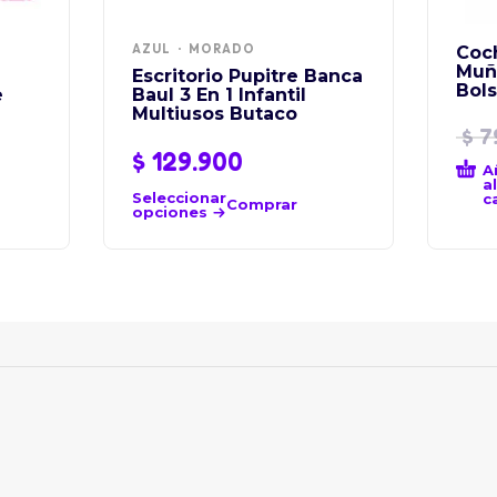
AZUL
MORADO
Coc
Muñ
Escritorio Pupitre Banca
Bol
e
Baul 3 En 1 Infantil
Multiusos Butaco
$
7
$
129.900
A
al
Seleccionar
c
Comprar
opciones