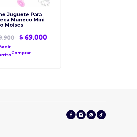
he Juguete Para
eca Muñeco Mini
so Moises
$
69.000
9.900
ñadir
Comprar
arrito