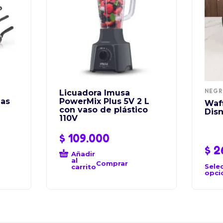
NEG
Licuadora Imusa
zas
PowerMix Plus 5V 2 L
Waf
con vaso de plástico
Dis
110V
$
109.000
$
2
Añadir
al
Comprar
Sele
carrito
opci