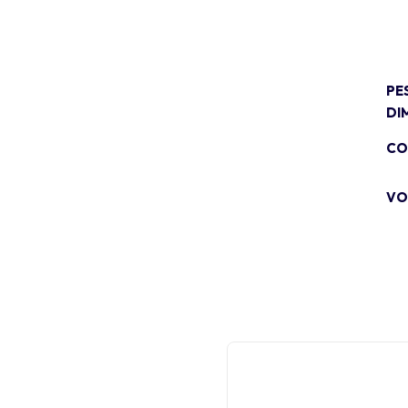
PE
DI
CO
VO