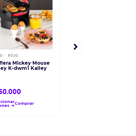
RO
ROJO
Sarten Imusa Talent 1
Cm Tapa De Vidrio
flera Mickey Mouse
ney K-dwm1 Kalley
$
59.800
60.000
Añadir
al
Comprar
ccionar
carrito
Comprar
ones