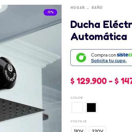
HOGAR
BAÑO
-11%
Ducha Eléctr
Automática
Compra con
Solicita tu cupo.
$
129.900
-
$
14
COLOR
VOLTAJE
110V
220V