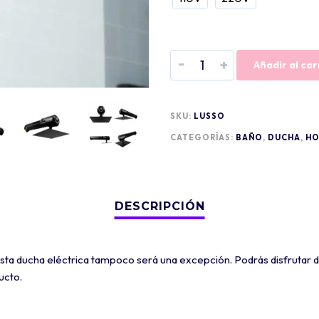
-
+
Añadir al car
SKU:
LUSSO
CATEGORÍAS:
BAÑO
,
DUCHA
,
H
sta ducha eléctrica tampoco será una excepción. Podrás disfrutar d
ucto.