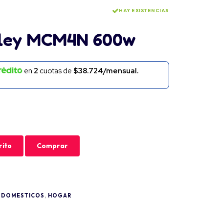
HAY EXISTENCIAS
lley MCM4N 600w
en
2
cuotas de
$38.724/mensual.
rito
Comprar
ODOMESTICOS
,
HOGAR