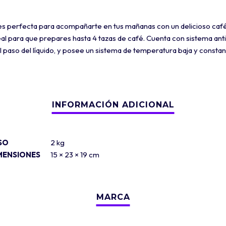
rfecta para acompañarte en tus mañanas con un delicioso café o 
l para que prepares hasta 4 tazas de café. Cuenta con sistema antig
 el paso del líquido, y posee un sistema de temperatura baja y consta
SO
2 kg
MENSIONES
15 × 23 × 19 cm