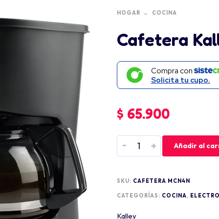
HOGAR
COCINA
Cafetera Ka
Compra con
Solicita tu cupo.
$
65.900
-
+
Añadir al car
SKU:
CAFETERA MCN4N
CATEGORÍAS:
COCINA
,
ELECTR
Kalley