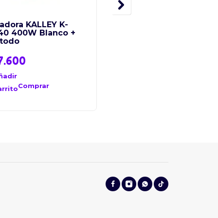
uadora KALLEY K-
Licuadora IMUSA Infin
40 400W Blanco +
Force 10V Negro Vaso
atodo
Vidrio
7.600
$
179.000
ñadir
Añadir
al
Comprar
Comprar
arrito
carrito