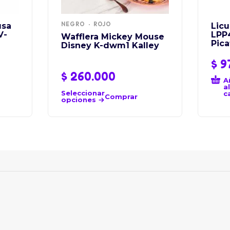
NEGRO
ROJO
usa
Lic
V-
LPP
Wafflera Mickey Mouse
Pic
Disney K-dwm1 Kalley
$
9
$
260.000
A
al
Seleccionar
c
Comprar
opciones