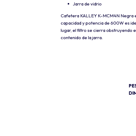
Jarra de vidrio
Cafetera KALLEY K-MCM4N Negra es pe
capacidad y potencia de 600W es idea
lugar, el filtro se cierra obstruyendo
contenido de la jarra.
PE
DI