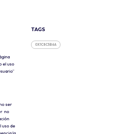
TAGS
0X1C8C5B6A
ágina
o el uso
usuario”
 no ser
er no
ación
l uso de
encia la