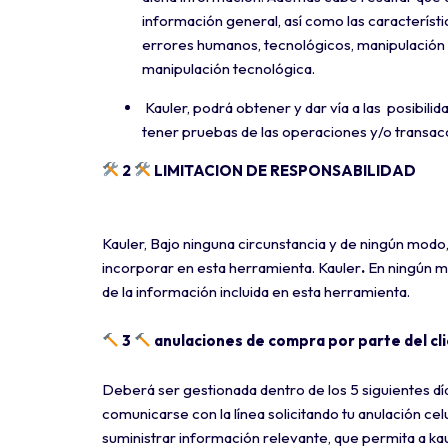
información general, así como las característ
errores humanos, tecnológicos, manipulación p
manipulación tecnológica.
Kauler, podrá obtener y dar vía a las posibili
tener pruebas de las operaciones y/o transacci
2
LIMITACION DE RESPONSABILIDAD
Kauler, Bajo ninguna circunstancia y de ningún modo
incorporar en esta herramienta. Kauler
.
En ningún mo
de la información incluida en esta herramienta.
3
anulaciones de compra por parte del cl
Deberá ser gestionada dentro de los 5 siguientes día
comunicarse con la línea solicitando tu anulación c
suministrar información relevante, que permita a kau