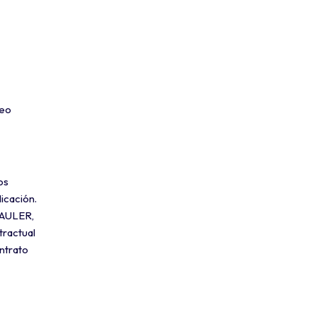
deo
os
icación.
 KAULER,
tractual
ntrato