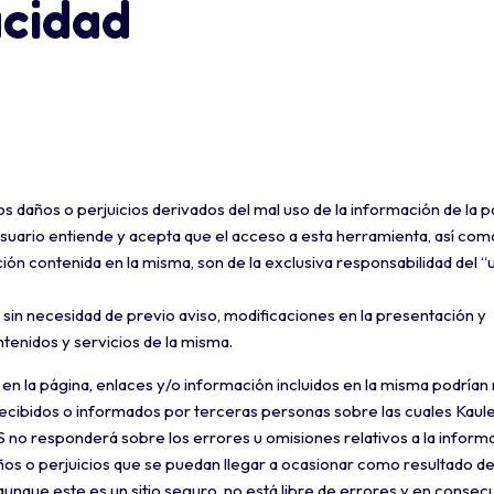
acidad
s daños o perjuicios derivados del mal uso de la información de la p
uario entiende y acepta que el acceso a esta herramienta, así com
ón contenida en la misma, son de la exclusiva responsabilidad del “
 sin necesidad de previo aviso, modificaciones en la presentación y
ntenidos y servicios de la misma.
en la página, enlaces y/o información incluidos en la misma podrían
recibidos o informados por terceras personas sobre las cuales Kaul
ES no responderá sobre los errores u omisiones relativos a la inform
años o perjuicios que se puedan llegar a ocasionar como resultado de
unque este es un sitio seguro, no está libre de errores y en consecu