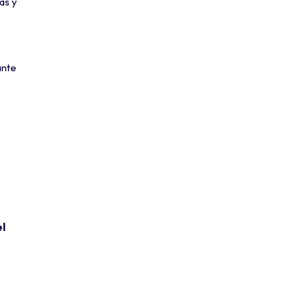
as y
ante
el