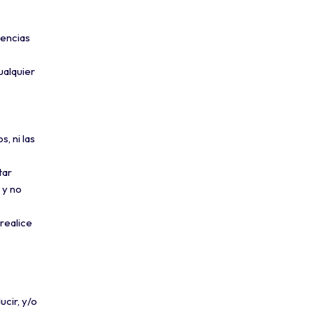
uencias
ualquier
, ni las
tar
 y no
 realice
ucir, y/o