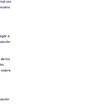
 mal uso
usuario
egar a
ización
 de los
ión
o sobre
mación