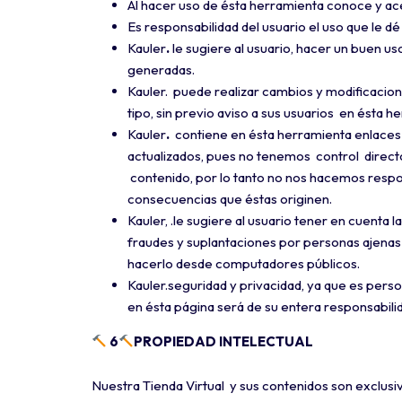
Al hacer uso de ésta herramienta conoce y ac
Es responsabilidad del usuario el uso que le d
Kauler
.
le sugiere al usuario, hacer un buen u
generadas.
Kauler. puede realizar cambios y modificacion
tipo, sin previo aviso a sus usuarios en ésta h
Kauler
.
contiene en ésta herramienta enlaces 
actualizados, pues no tenemos control direct
contenido, por lo tanto no nos hacemos respon
consecuencias que éstas originen.
Kauler, .le sugiere al usuario tener en cuenta 
fraudes y suplantaciones por personas ajenas
hacerlo desde computadores públicos.
Kauler.seguridad y privacidad, ya que es person
en ésta página será de su entera responsabili
6
PROPIEDAD INTELECTUAL
Nuestra Tienda Virtual y sus contenidos son exclusi