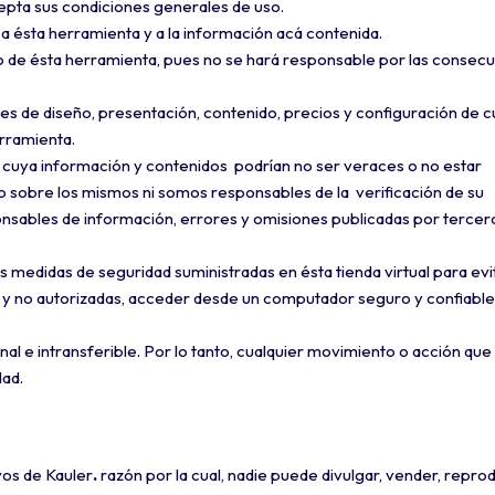
epta sus condiciones generales de uso.
é a ésta herramienta y a la información acá contenida.
so de ésta herramienta, pues no se hará responsable por las consec
es de diseño, presentación, contenido, precios y configuración de c
erramienta.
cuya información y contenidos podrían no ser veraces o no estar
o sobre los mismos ni somos responsables de la verificación de su
sables de información, errores y omisiones publicadas por terceros
las medidas de seguridad suministradas en ésta tienda virtual para evi
 y no autorizadas, acceder desde un computador seguro y confiable
al e intransferible. Por lo tanto, cualquier movimiento o acción que
dad.
vos de Kauler
.
razón por la cual, nadie puede divulgar, vender, reprod