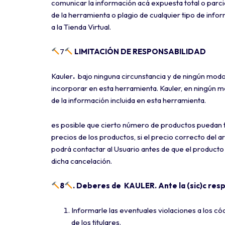
comunicar la información acá expuesta total o parcia
de la herramienta o plagio de cualquier tipo de info
a la Tienda Virtual.
7
LIMITACIÓN DE RESPONSABILIDAD
Kauler
.
bajo ninguna circunstancia y de ningún modo
incorporar en esta herramienta. Kauler, en ningún mo
de la información incluida en esta herramienta.
es posible que cierto número de productos puedan te
precios de los productos, si el precio correcto del ar
podrá contactar al Usuario antes de que el producto s
dicha cancelación.
8
. Deberes de KAULER. Ante la (sic)c res
Informarle las eventuales violaciones a los có
de los titulares.