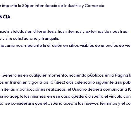
e imparta la Súper intendencia de Industria y Comercio.
NCIA
ncia instalados en diferentes sitios internos y externos de nuestras
 visita satisfactoria y tranquila.
ecanismos mediante la difusión en sitios visibles de anuncios de vi
 Generales en cualquier momento, haciendo públicos en la Página l
entrarán en vigor a los 10 (diez) días calendario siguiente a su publ
ción de las modificaciones realizadas, el Usuario deberá comunicar a
i no acepta las mismas; en ese caso quedará disuelto el vínculo con
o, se considerará que el Usuario acepta los nuevos términos y el co