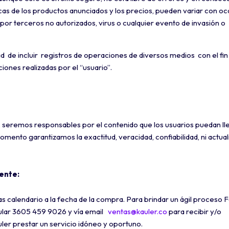
icas de los productos anunciados y los precios, pueden variar con oc
or terceros no autorizados, virus o cualquier evento de invasión o
dad de incluir registros de operaciones de diversos medios con el fin
ones realizadas por el “usuario”.
, seremos responsables por el contenido que los usuarios puedan ll
mento garantizamos la exactitud, veracidad, confiabilidad, ni actual
iente:
s calendario a la fecha de la compra. Para brindar un ágil proceso 
elular 3605 459 9026 y vía email
ventas@kauler.co
para recibir y/o
ler prestar un servicio idóneo y oportuno.