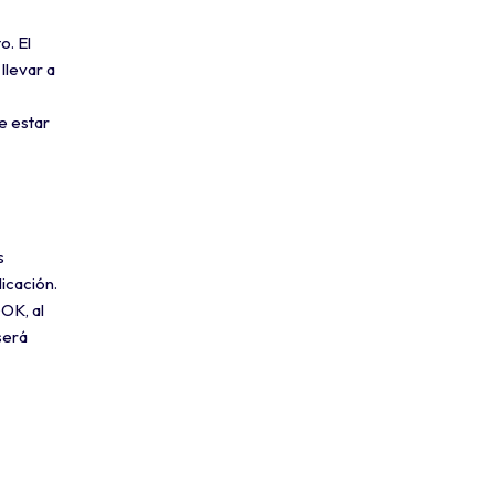
o. El
llevar a
e estar
s
icación.
GOK, al
será