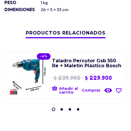
PESO
1 kg
DIMENSIONES
26 × 5 × 33 cm
PRODUCTOS RELACIONADOS
-4%
Taladro Percutor Gsb 550
Re + Maletín Plástico Bosch
$
239.900
$
229.900
Añadir al
Comprar
carrito