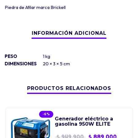
Piedra de Afilar marca Brickell
PESO
1 kg
DIMENSIONES
20 × 3 × 5 cm
PRODUCTOS RELACIONADOS
-6%
Generador eléctrico a
gasolina 950W ELITE
$
949.900
$
889.000