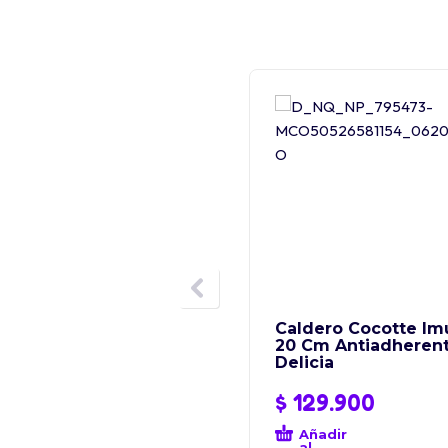
Caldero Cocotte Im
20 Cm Antiadheren
Delicia
$
129.900
Añadir
al