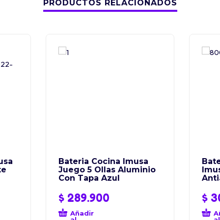
PRODUCTOS RELACIONADOS
usa
Bateria Cocina Imusa
Bate
te
Juego 5 Ollas Aluminio
Imus
Con Tapa Azul
Ant
$
289.900
$
3
Añadir
A
al
al