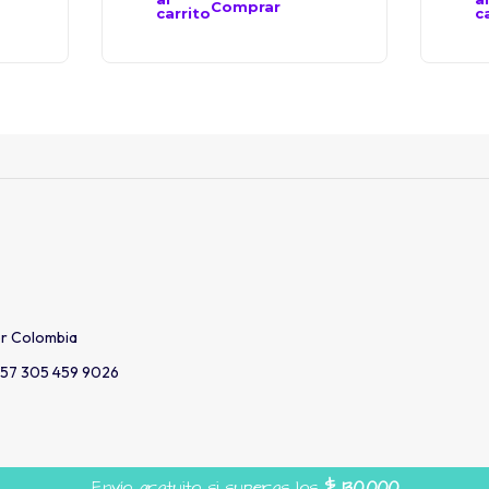
Comprar
carrito
c
er Colombia
57 305 459 9026
Envío gratuito si superas los
$
130.000