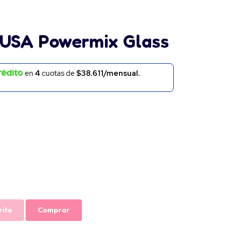
MUSA Powermix Glass
en
4
cuotas de
$38.611/mensual.
rito
Comprar