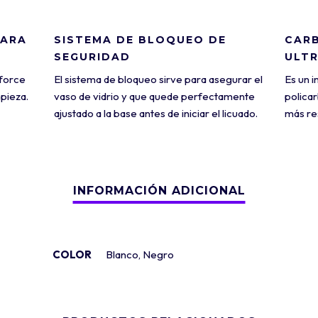
PARA
SISTEMA DE BLOQUEO DE
CARB
SEGURIDAD
ULTR
 force
El sistema de bloqueo sirve para asegurar el
Es un 
mpieza.
vaso de vidrio y que quede perfectamente
polica
ajustado a la base antes de iniciar el licuado.
más re
COLOR
Blanco
,
Negro