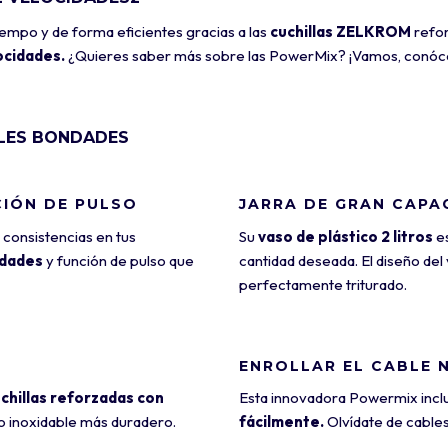
iempo y de forma eficientes gracias a las
cuchillas ZELKROM
refor
ocidades.
¿Quieres saber más sobre las PowerMix? ¡Vamos, conóce
ALES BONDADES
CIÓN DE PULSO
JARRA DE GRAN CAPA
consistencias en tus
Su
vaso de plástico 2 litros
es
idades
y función de pulso que
cantidad deseada. El diseño de
perfectamente triturado.
ENROLLAR EL CABLE 
chillas reforzadas con
Esta innovadora Powermix inc
ro inoxidable más duradero.
fácilmente.
Olvídate de cables