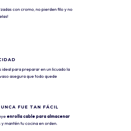
zadas con cromo, no pierden filo y no
las!
CIDAD
 ideal para preparar en un licuado la
l vaso asegura que todo quede
NUNCA FUE TAN FÁCIL
luye
enrolla cable para almacenar
 y mantén tu cocina en orden.