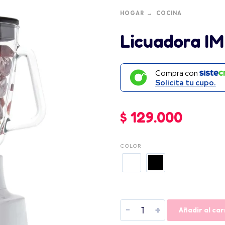
HOGAR
COCINA
Licuadora I
Compra con
Solicita tu cupo.
$
129.000
COLOR
-
+
Añadir al car