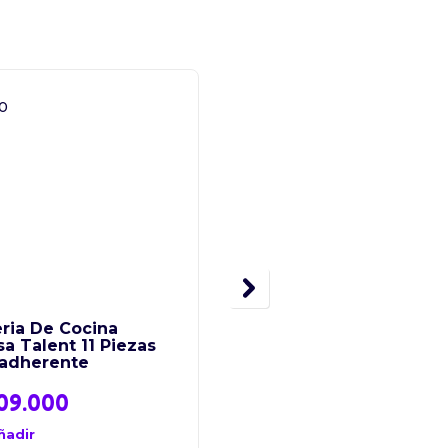
ria De Cocina
Sarten Imusa Talent 1
a Talent 11 Piezas
Cm Tapa De Vidrio
iadherente
09.000
$
59.800
ñadir
Añadir
al