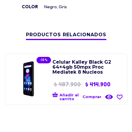
COLOR
Negro
,
Gris
PRODUCTOS RELACIONADOS
-15%
Celular Kalley Black G2
64+4gb 50mpx Proc
Mediatek 8 Nucleos
$
487.900
$
414.900
Añadir al
Comprar
carrito