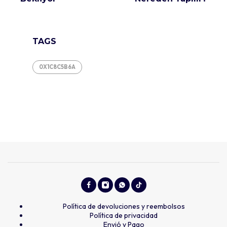
TAGS
0X1C8C5B6A
Política de devoluciones y reembolsos
Política de privacidad
Envió y Pago