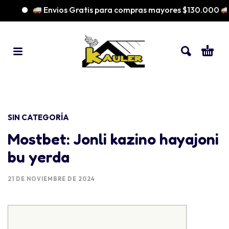
Envios Gratis para compras mayores $130.000
SIN CATEGORÍA
Mostbet: Jonli kazino hayajoni
bu yerda
21 DE NOVIEMBRE DE 2024