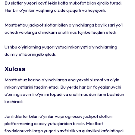
Bu slotlar yuqori xavf, lekin katta mukofot bilan ajralib turadi.
Har bir o‘yin bir vaqtning o‘zida qiziqarli va hayajonli.
Mostbet bu jackpot slotlari bilan o‘yinchilarga boylik sari yo‘l
ochadi va ularga chinakam unutilmas tajriba taqdim etadi.
Ushbu o‘yinlarning yuqori yutuq imkoniyati o‘yinchilarning
doimiy e’tiborini jalb qiladi.
Xulosa
Mostbet uz kazino o‘yinchilarga eng yaxshi xizmat va o‘yin
imkoniyatlarini taqdim etadi. Bu yerda har bir foydalanuvchi
o‘zining sevimli o‘yinini topadi va unutilmas damlarni boshdan
kechiradi.
Jonli dilerlar bilan o‘yinlar va progressiv jackpot slotlari
platformaning asosiy yutuqlaridan biridir. Mostbet
foydalanuvchilarga yuqori xavfsizlik va qulaylikni kafolatlaydi.