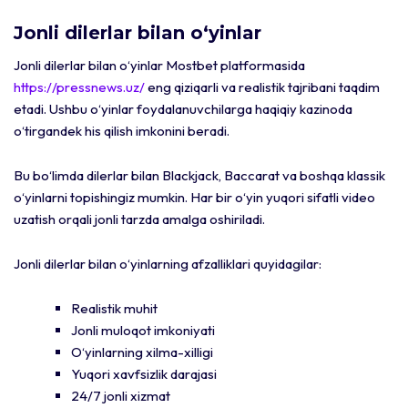
Jonli dilerlar bilan o‘yinlar
Jonli dilerlar bilan o‘yinlar Mostbet platformasida
https://pressnews.uz/
eng qiziqarli va realistik tajribani taqdim
etadi. Ushbu o‘yinlar foydalanuvchilarga haqiqiy kazinoda
o‘tirgandek his qilish imkonini beradi.
Bu bo‘limda dilerlar bilan Blackjack, Baccarat va boshqa klassik
o‘yinlarni topishingiz mumkin. Har bir o‘yin yuqori sifatli video
uzatish orqali jonli tarzda amalga oshiriladi.
Jonli dilerlar bilan o‘yinlarning afzalliklari quyidagilar:
Realistik muhit
Jonli muloqot imkoniyati
O‘yinlarning xilma-xilligi
Yuqori xavfsizlik darajasi
24/7 jonli xizmat