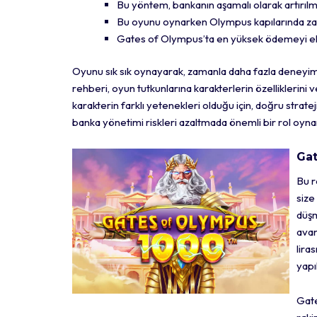
Bu yöntem, bankanın aşamalı olarak artırılma
Bu oyunu oynarken Olympus kapılarında zafe
Gates of Olympus’ta en yüksek ödemeyi elde e
Oyunu sık sık oynayarak, zamanla daha fazla deneyim ka
rehberi, oyun tutkunlarına karakterlerin özelliklerini 
karakterin farklı yetenekleri olduğu için, doğru stra
banka yönetimi riskleri azaltmada önemli bir rol oyna
Gat
Bu r
size
düşm
avan
lira
yapı
Gate