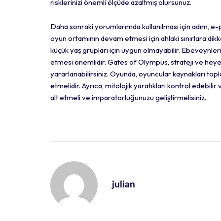
risklerinizi önemli ölçüde azaltmış olursunuz.
Daha sonraki yorumlarımda kullanılması için adım, e-po
oyun ortamının devam etmesi için ahlaki sınırlara dikk
küçük yaş grupları için uygun olmayabilir. Ebeveynleri
etmesi önemlidir. Gates of Olympus, strateji ve heye
yararlanabilirsiniz. Oyunda, oyuncular kaynakları topl
etmelidir. Ayrıca, mitolojik yaratıkları kontrol edebilir
alt etmeli ve imparatorluğunuzu geliştirmelisiniz.
julian