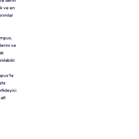
 ve derin
ak ve en
ırımlar
lympus,
lerini ve
ak
labilir.
mpus’ta
zla
tkileyici
alt