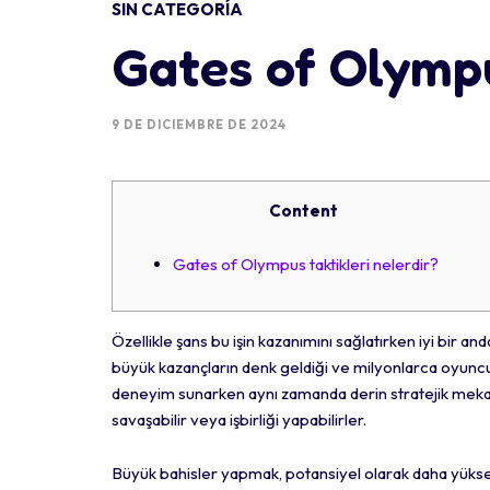
SIN CATEGORÍA
Gates of Olympu
9 DE DICIEMBRE DE 2024
Content
Gates of Olympus taktikleri nelerdir?
Özellikle şans bu işin kazanımını sağlatırken iyi bir a
büyük kazançların denk geldiği ve milyonlarca oyuncu a
deneyim sunarken aynı zamanda derin stratejik mekan
savaşabilir veya işbirliği yapabilirler.
Büyük bahisler yapmak, potansiyel olarak daha yüksek