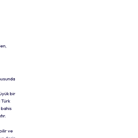
den,
onusunda
üyük bir
1 Türk
a bahis
tır.
ilir ve