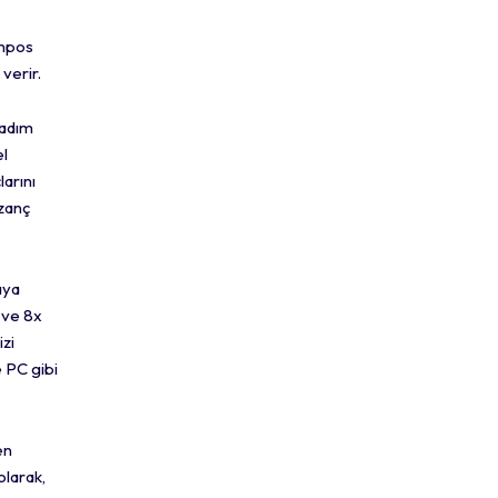
impos
 verir.
 adım
el
larını
azanç
aya
 ve 8x
izi
 PC gibi
en
olarak,