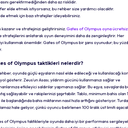
sını gerektirmediğinden daha az risklidir.
r elde etmek istiyorsanız, bu rehber size yardımcı olacaktır.
tmek için bazı stratejiler izleyebilirsiniz.
zanır ve stratejinizi geliştirirsiniz.
Gates of Olympus oyna ücretsiz
ve stratejilerini anlatarak oyun deneyimini daha da zenginleştirir. Her
tejiyi kullanmak önemlidir. Gates of Olympus bir şans oyunudur; bu yüz
r.
es of Olympus taktikleri nelerdir?
ehber, oyunda güçlü eşyaların nasıl elde edileceği ve kullanılacağı k
 yol gösterir. Zeus’un Asası, yıldırım gücünü kullanmanızı sağlar ve
anlarınıza etkileyici saldırılar yapmanızı sağlar. Bu eşya, savaşlarda b
taj sağlayabilir ve rakiplerinizi şaşırtabilir. Tablo, minimum bahis olan 
sı ile başlandığında bahis miktarının nasıl hızla arttığını gösteriyor. Turd
lamaz hale geliyor, çünkü oyuncu belirlenen 100 liralık üst limiti aşacak
s of Olympus taktikleriyle oyunda daha iyi bir performans sergileyeb