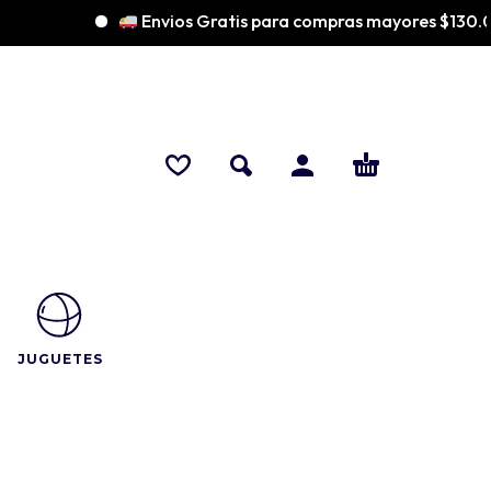
Envios Gratis para compras mayores $130.000
JUGUETES