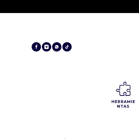
HERRAMIE
NTAS