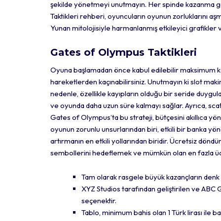
şekilde yönetmeyi unutmayın. Her spinde kazanma gar
Taktikleri rehberi, oyuncuların oyunun zorluklarını aş
Yunan mitolojisiyle harmanlanmış etkileyici grafikler
Gates of Olympus Taktikleri
Oyuna başlamadan önce kabul edilebilir maksimum kayb
hareketlerden kaçınabilirsiniz. Unutmayın ki slot maki
nedenle, özellikle kayıpların olduğu bir seride duygula
ve oyunda daha uzun süre kalmayı sağlar. Ayrıca, scatte
Gates of Olympus’ta bu strateji, bütçesini akıllıca yö
oyunun zorunlu unsurlarından biri, etkili bir banka yö
artırmanın en etkili yollarından biridir. Ücretsiz dön
sembollerini hedeflemek ve mümkün olan en fazla üc
Tam olarak rasgele büyük kazançların denk ge
XYZ Studios tarafından geliştirilen ve ABC 
seçenektir.
Tablo, minimum bahis olan 1 Türk lirası ile baş