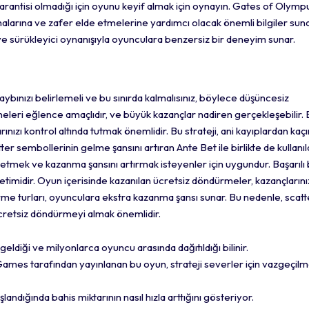
antisi olmadığı için oyunu keyif almak için oynayın. Gates of Olymp
malarına ve zafer elde etmelerine yardımcı olacak önemli bilgiler suna
 ve sürükleyici oynanışıyla oyunculara benzersiz bir deneyim sunar.
ınızı belirlemeli ve bu sınırda kalmalısınız, böylece düşüncesiz
neleri eğlence amaçlıdır, ve büyük kazançlar nadiren gerçekleşebilir.
rınızı kontrol altında tutmak önemlidir. Bu strateji, ani kayıplardan ka
r sembollerinin gelme şansını artıran Ante Bet ile birlikte de kullanılab
netmek ve kazanma şansını artırmak isteyenler için uygundur. Başarılı 
netimidir. Oyun içerisinde kazanılan ücretsiz döndürmeler, kazançlarını
dürme turları, oyunculara ekstra kazanma şansı sunar. Bu nedenle, scatt
retsiz döndürmeyi almak önemlidir.
ldiği ve milyonlarca oyuncu arasında dağıtıldığı bilinir.
Games tarafından yayınlanan bu oyun, strateji severler için vazgeçilm
landığında bahis miktarının nasıl hızla arttığını gösteriyor.