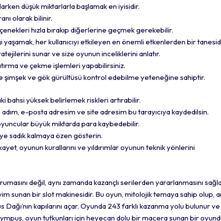
en düşük miktarlarla başlamak en iyisidir.
ı olarak bilinir.
çenekleri hızla bırakıp diğerlerine geçmek gerekebilir.
 yaşamak, her kullanıcıyı etkileyen en önemli etkenlerden bir tanesidi
tejilerini sunar ve size oyunun inceliklerini anlatır.
rma ve çekme işlemleri yapabilirsiniz.
ve şimşek ve gök gürültüsü kontrol edebilme yeteneğine sahiptir.
i bahsi yüksek belirlemek riskleri artırabilir.
 adım, e-posta adresim ve site adresim bu tarayıcıya kaydedilsin.
uncular büyük miktarda para kaybedebilir.
çeye sadık kalmaya özen gösterin.
yet, oyunun kurallarını ve yıldırımlar oyunun teknik yönlerini
rumasını değil, aynı zamanda kazançlı serilerden yararlanmasını sağla
im sunan bir slot makinesidir. Bu oyun, mitolojik temaya sahip olup, a
us Dağı’nın kapılarını açar. Oyunda 243 farklı kazanma yolu bulunur ve
 Olympus, oyun tutkunları için heyecan dolu bir macera sunan bir oyund