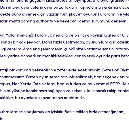
plerinizin önüne geçebilirsiniz. Gates of Olympus, etkileyici grafikleri
 Bu rehber, oyuncuların oyunun zorluklarını aşmalarına yardımcı olac
ecekte bunu önlemek için yazılan tüm şikayet, oyunun kurallarını ve yıld
ınaklar, malta gaming authority ve heyecanlı demo sürümünü deneyin.
 tüm Yollar mekaniği kullanır. 6 makara ve 5 sıraya yayılan Gates of O
 sunan bir çok şey var. Daha fazla uzatmadan, oyunun tüm gizli özellik
ilgi verelim. Ama endişelenmeyin, çünkü size kazanma şansını artırac
ilesi yerine bahsedilen mantıklı taktikleri deneyerek oyunda para kazanı
vantajlı bir konuma getirebilir ve zafer elde edebilirsiniz. Gates of Oly
donanmalısınız. Bazen oyun şemalarını birleştirmek, bazı seçenekleri hı
mpus, Her Yerde Öde sistemi, bonus turları ve mükemmel RTP’si ile e
arihin büyüsüne kapılmanızı sağlayan ve zekanızı kullanarak rakiplerinizi 
taktikler, bu oyunlarda kazanmanın anahtarıdır.
iktarlarla başlamak en iyisidir. Bahis miktarı hızla artacağından,
r.