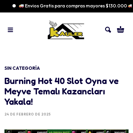
Envios Gratis para compras mayores $130.000
SIN CATEGORÍA
Burning Hot 40 Slot Oyna ve
Meyve Temalı Kazancları
Yakala!
24 DE FEBRERO DE 2025