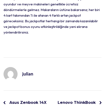
oyundur ve meyve makineleri genellikle ücretsiz
döndürmelerle gelmez. Makaraların üstüne bakarsanız, her biri
4 kart takımından 1’i ile atanan 4 farklı artan jackpot
göreceksiniz. Bu jackpotlar herhangi bir zamanda kazanılabilir
ve jackpot bonus oyunu etkinleştirildiğinde yeni ekrana
yönlendirilirsiniz.
julian
Asus Zenbook 14X
Lenovo ThinkBook