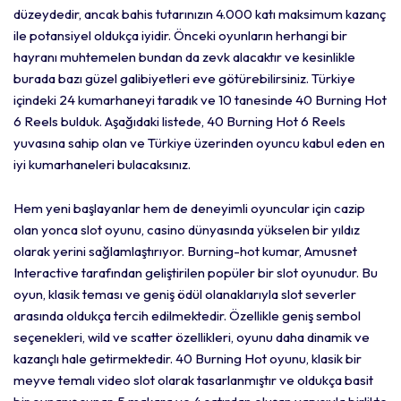
düzeydedir, ancak bahis tutarınızın 4.000 katı maksimum kazanç
ile potansiyel oldukça iyidir. Önceki oyunların herhangi bir
hayranı muhtemelen bundan da zevk alacaktır ve kesinlikle
burada bazı güzel galibiyetleri eve götürebilirsiniz. Türkiye
içindeki 24 kumarhaneyi taradık ve 10 tanesinde 40 Burning Hot
6 Reels bulduk. Aşağıdaki listede, 40 Burning Hot 6 Reels
yuvasına sahip olan ve Türkiye üzerinden oyuncu kabul eden en
iyi kumarhaneleri bulacaksınız.
Hem yeni başlayanlar hem de deneyimli oyuncular için cazip
olan yonca slot oyunu, casino dünyasında yükselen bir yıldız
olarak yerini sağlamlaştırıyor. Burning-hot kumar, Amusnet
Interactive tarafından geliştirilen popüler bir slot oyunudur. Bu
oyun, klasik teması ve geniş ödül olanaklarıyla slot severler
arasında oldukça tercih edilmektedir. Özellikle geniş sembol
seçenekleri, wild ve scatter özellikleri, oyunu daha dinamik ve
kazançlı hale getirmektedir. 40 Burning Hot oyunu, klasik bir
meyve temalı video slot olarak tasarlanmıştır ve oldukça basit