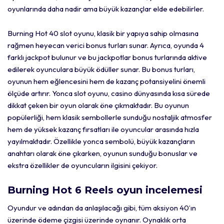
oyunlarında daha nadir ama büyük kazançlar elde edebilirler.
Burning Hot 40 slot oyunu, klasik bir yapıya sahip olmasına
rağmen heyecan verici bonus turları sunar. Ayrıca, oyunda 4
farklı jackpot bulunur ve bu jackpotlar bonus turlarında aktive
edilerek oyunculara büyük ödüller sunar. Bu bonus turları,
oyunun hem eğlencesini hem de kazanç potansiyelini önemli
ölçüde artırır. Yonca slot oyunu, casino dünyasında kısa sürede
dikkat çeken bir oyun olarak öne çıkmaktadır. Bu oyunun
popülerliği, hem klasik sembollerle sunduğu nostaljik atmosfer
hem de yüksek kazanç fırsatları ile oyuncular arasında hızla
yayılmaktadır. Özellikle yonca sembolü, büyük kazançların
anahtarı olarak öne çıkarken, oyunun sunduğu bonuslar ve
ekstra özellikler de oyuncuların ilgisini çekiyor.
Burning Hot 6 Reels oyun incelemesi
Oyundur ve adından da anlaşılacağı gibi, tüm aksiyon 40’ın
üzerinde ödeme çizgisi üzerinde oynanır. Oynaklık orta