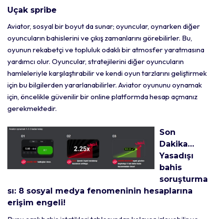
Uçak spribe
Aviator, sosyal bir boyut da sunar; oyuncular, oynarken diğer
oyuncuların bahislerini ve çıkış zamanlarını görebilirler. Bu,
oyunun rekabetçi ve topluluk odaklı bir atmosfer yaratmasına
yardımcı olur. Oyuncular, stratejilerini diğer oyuncuların
hamleleriyle karşılaştırabilir ve kendi oyun tarzlarını geliştirmek
için bu bilgilerden yararlanabilirler. Aviator oyununu oynamak
için, öncelikle güvenilir bir online platformda hesap açmanız
gerekmektedir.
Son
Dakika…
Yasadışı
bahis
soruşturma
sı: 8 sosyal medya fenomeninin hesaplarına
erişim engeli!