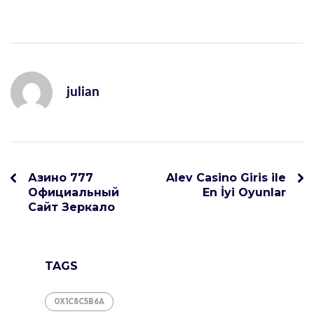
julian
Азино 777
Alev Casino Giris ile
Официальный
En İyi Oyunlar
Сайт Зеркало
TAGS
0X1C8C5B6A