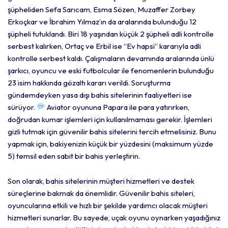
şüpheliden Sefa Sarıcam, Esma Sözen, Muzaffer Zorbey
Erkoçkar ve İbrahim Yılmaz’ın da aralarında bulunduğu 12
şüpheli tutuklandı. Biri 18 yaşından küçük 2 şüpheli adli kontrolle
serbest kalırken, Ortaç ve Erbil ise “Ev hapsi” kararıyla adli
kontrolle serbest kaldı. Çalışmaların devamında aralarında ünlü
şarkıcı, oyuncu ve eski futbolcular ile fenomenlerin bulunduğu
23 isim hakkında gözaltı kararı verildi. Soruşturma
gündemdeyken yasa dışı bahis sitelerinin faaliyetleri ise
sürüyor.
Aviator oyununa Papara ile para yatırırken,
doğrudan kumar işlemleri için kullanılmaması gerekir. İşlemleri
gizli tutmak için güvenilir bahis sitelerini tercih etmelisiniz. Bunu
yapmak için, bakiyenizin küçük bir yüzdesini (maksimum yüzde
5) temsil eden sabit bir bahis yerleştirin.
Son olarak, bahis sitelerinin müşteri hizmetleri ve destek
süreçlerine bakmak da önemlidir. Güvenilir bahis siteleri,
oyuncularına etkili ve hızlı bir şekilde yardımcı olacak müşteri
hizmetleri sunarlar. Bu sayede, uçak oyunu oynarken yaşadığınız