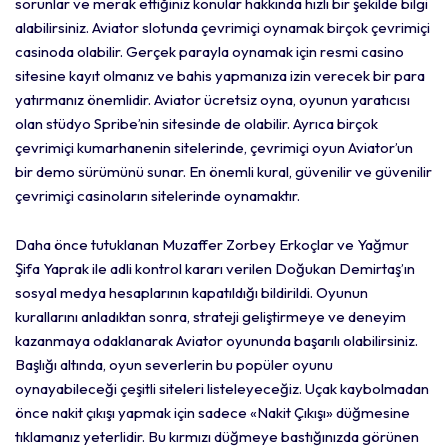
sorunlar ve merak ettiğiniz konular hakkında hızlı bir şekilde bilgi
alabilirsiniz. Aviator slotunda çevrimiçi oynamak birçok çevrimiçi
casinoda olabilir. Gerçek parayla oynamak için resmi casino
sitesine kayıt olmanız ve bahis yapmanıza izin verecek bir para
yatırmanız önemlidir. Aviator ücretsiz oyna, oyunun yaratıcısı
olan stüdyo Spribe’nin sitesinde de olabilir. Ayrıca birçok
çevrimiçi kumarhanenin sitelerinde, çevrimiçi oyun Aviator’un
bir demo sürümünü sunar. En önemli kural, güvenilir ve güvenilir
çevrimiçi casinoların sitelerinde oynamaktır.
Daha önce tutuklanan Muzaffer Zorbey Erkoçlar ve Yağmur
Şifa Yaprak ile adli kontrol kararı verilen Doğukan Demirtaş’ın
sosyal medya hesaplarının kapatıldığı bildirildi. Oyunun
kurallarını anladıktan sonra, strateji geliştirmeye ve deneyim
kazanmaya odaklanarak Aviator oyununda başarılı olabilirsiniz.
Başlığı altında, oyun severlerin bu popüler oyunu
oynayabileceği çeşitli siteleri listeleyeceğiz. Uçak kaybolmadan
önce nakit çıkışı yapmak için sadece «Nakit Çıkışı» düğmesine
tıklamanız yeterlidir. Bu kırmızı düğmeye bastığınızda görünen