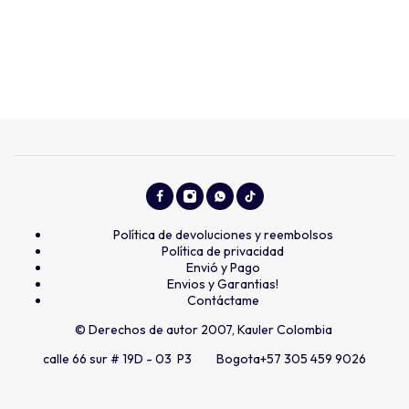
Política de devoluciones y reembolsos
Política de privacidad
Envió y Pago
Envios y Garantias!
Contáctame
© Derechos de autor 2007, Kauler Colombia
calle 66 sur # 19D - 03 P3 Bogota
+57 305 459 9026