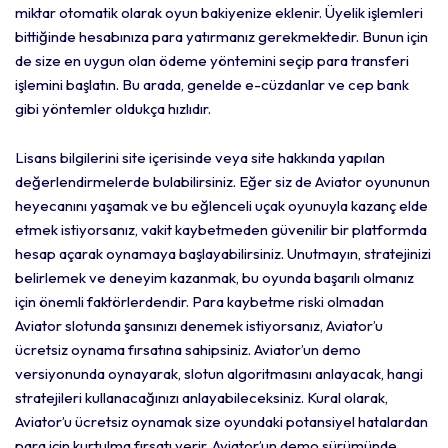
miktar otomatik olarak oyun bakiyenize eklenir. Üyelik işlemleri
bittiğinde hesabınıza para yatırmanız gerekmektedir. Bunun için
de size en uygun olan ödeme yöntemini seçip para transferi
işlemini başlatın. Bu arada, genelde e-cüzdanlar ve cep bank
gibi yöntemler oldukça hızlıdır.
Lisans bilgilerini site içerisinde veya site hakkında yapılan
değerlendirmelerde bulabilirsiniz. Eğer siz de Aviator oyununun
heyecanını yaşamak ve bu eğlenceli uçak oyunuyla kazanç elde
etmek istiyorsanız, vakit kaybetmeden güvenilir bir platformda
hesap açarak oynamaya başlayabilirsiniz. Unutmayın, stratejinizi
belirlemek ve deneyim kazanmak, bu oyunda başarılı olmanız
için önemli faktörlerdendir. Para kaybetme riski olmadan
Aviator slotunda şansınızı denemek istiyorsanız, Aviator’u
ücretsiz oynama fırsatına sahipsiniz. Aviator’un demo
versiyonunda oynayarak, slotun algoritmasını anlayacak, hangi
stratejileri kullanacağınızı anlayabileceksiniz. Kural olarak,
Aviator’u ücretsiz oynamak size oyundaki potansiyel hatalardan
para için kurtulma fırsatı verir. Aviator’un demo sürümünde