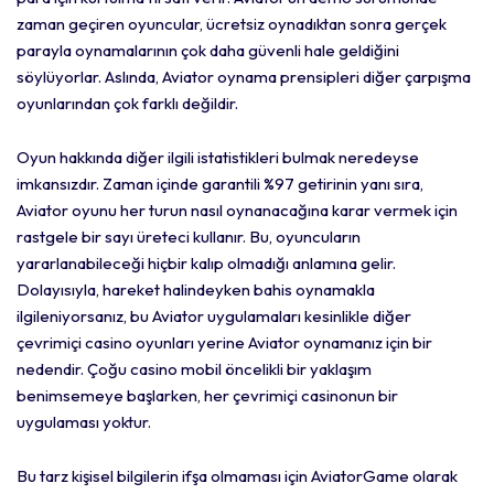
zaman geçiren oyuncular, ücretsiz oynadıktan sonra gerçek
parayla oynamalarının çok daha güvenli hale geldiğini
söylüyorlar. Aslında, Aviator oynama prensipleri diğer çarpışma
oyunlarından çok farklı değildir.
Oyun hakkında diğer ilgili istatistikleri bulmak neredeyse
imkansızdır. Zaman içinde garantili %97 getirinin yanı sıra,
Aviator oyunu her turun nasıl oynanacağına karar vermek için
rastgele bir sayı üreteci kullanır. Bu, oyuncuların
yararlanabileceği hiçbir kalıp olmadığı anlamına gelir.
Dolayısıyla, hareket halindeyken bahis oynamakla
ilgileniyorsanız, bu Aviator uygulamaları kesinlikle diğer
çevrimiçi casino oyunları yerine Aviator oynamanız için bir
nedendir. Çoğu casino mobil öncelikli bir yaklaşım
benimsemeye başlarken, her çevrimiçi casinonun bir
uygulaması yoktur.
Bu tarz kişisel bilgilerin ifşa olmaması için AviatorGame olarak