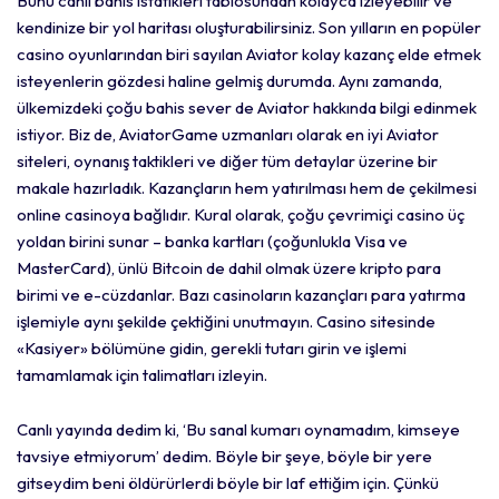
Bunu canlı bahis istatikleri tablosundan kolayca izleyebilir ve
kendinize bir yol haritası oluşturabilirsiniz. Son yılların en popüler
casino oyunlarından biri sayılan Aviator kolay kazanç elde etmek
isteyenlerin gözdesi haline gelmiş durumda. Aynı zamanda,
ülkemizdeki çoğu bahis sever de Aviator hakkında bilgi edinmek
istiyor. Biz de, AviatorGame uzmanları olarak en iyi Aviator
siteleri, oynanış taktikleri ve diğer tüm detaylar üzerine bir
makale hazırladık. Kazançların hem yatırılması hem de çekilmesi
online casinoya bağlıdır. Kural olarak, çoğu çevrimiçi casino üç
yoldan birini sunar – banka kartları (çoğunlukla Visa ve
MasterCard), ünlü Bitcoin de dahil olmak üzere kripto para
birimi ve e-cüzdanlar. Bazı casinoların kazançları para yatırma
işlemiyle aynı şekilde çektiğini unutmayın. Casino sitesinde
«Kasiyer» bölümüne gidin, gerekli tutarı girin ve işlemi
tamamlamak için talimatları izleyin.
Canlı yayında dedim ki, ‘Bu sanal kumarı oynamadım, kimseye
tavsiye etmiyorum’ dedim. Böyle bir şeye, böyle bir yere
gitseydim beni öldürürlerdi böyle bir laf ettiğim için. Çünkü